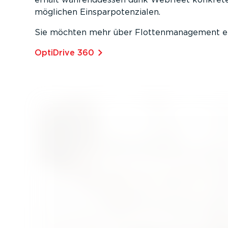
möglichen Einspar­po­ten­zialen.
Sie möchten mehr über Flotten­ma­nagement e
OptiDrive 360⁠