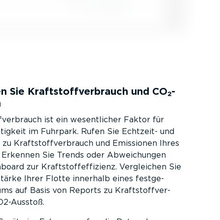
 Sie Kraft­stoff­ver­brauch und CO₂-
n
f­ver­brauch ist ein wesent­licher Faktor für
tigkeit im Fuhrpark. Rufen Sie Echtzeit- und
 zu Kraft­stoff­ver­brauch und Emissionen Ihres
. Erkennen Sie Trends oder Abwei­chungen
oard zur Kraft­stoff­ef­fi­zienz. Vergleichen Sie
stärke Ihrer Flotte innerhalb eines festge­
ms auf Basis von Reports zu Kraft­stoff­ver­
O2-Ausstoß.