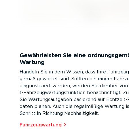
Gewähr­leisten Sie eine ordnungs­ge
Wartung
Handeln Sie in dem Wissen, dass Ihre Fahrzeu
gemäß gewartet sind. Sollten bei einem Fahr
diagnos­ti­ziert werden, werden Sie darüber vo
t-­Fahr­zeug­war­tungs­funktion benach­richtigt.
Sie Wartungs­auf­gaben basierend auf Echtzeit-­Fa
daten planen. Auch die regelmäßige Wartung is
Schritt in Richtung Nachhal­tigkeit.
Fahrzeug­wartung⁠