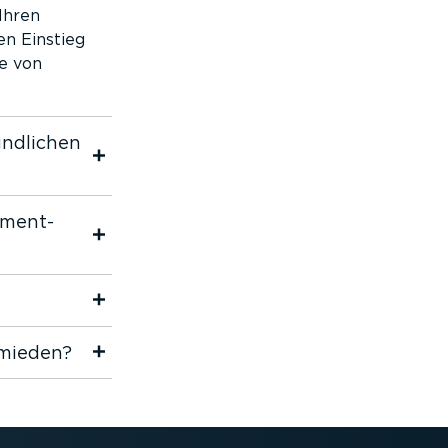
Ihren
en Einstieg
ve von
nd­lichen
ement-
rmieden?