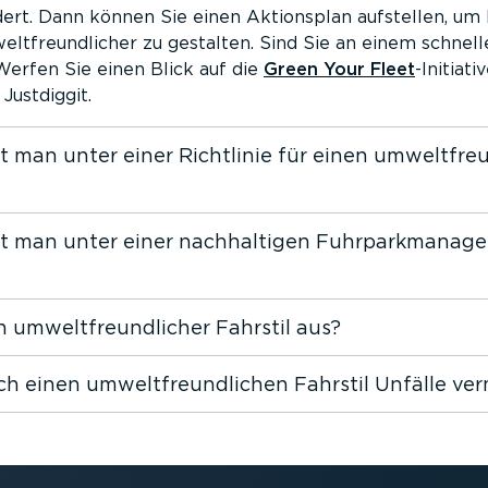
ert. Dann können Sie einen Aktionsplan aufstellen, um 
lt­freund­licher zu gestalten. Sind Sie an einem schnell
? Werfen Sie einen Blick auf die
Green Your Fleet
-Initiati
Justdiggit.
 man unter einer Richtlinie für einen umwelt­freu
t man unter einer nachhal­tigen Fuhrpark­manag
n umwelt­freund­licher Fahrstil aus?
h einen umwelt­freund­lichen Fahrstil Unfälle ve