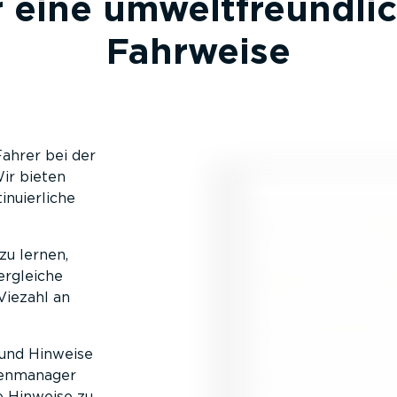
 eine umwelt­freund­li
Fahrweise
Fahrer bei der
Wir bieten
u­ier­liche
zu lernen,
ergleiche
 Viezahl an
 und Hinweise
en­ma­nager
e Hinweise zu