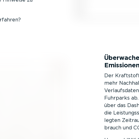
rfahren?
Überwachen
Emissione
Der Kraft­stof
mehr Nachhal­
Verlaufs­daten
Fuhrparks ab
über das Dashb
die Leistungs­
legten Zeitrau
brauch und C