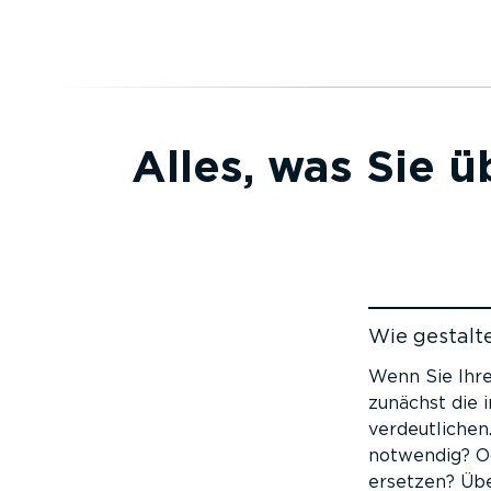
Alles, was Sie ü
Wie gestalt
Zum Inhalt
Wenn Sie Ihre
zunächst die 
verdeut­liche
notwendig? Od
ersetzen? Übe