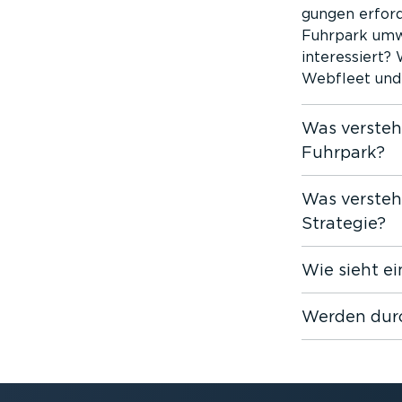
gungen erford
Fuhrpark umwe
inter­es­siert
Webfleet und 
Was versteht
Fuhrpark?
Was versteh
Strategie?
Wie sieht ei
Werden durc