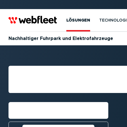
LÖSUNGEN
TECHNOLOGI
Nachhal­tiger Fuhrpark und Elektro­fahr­zeuge
UMWELT­FREUND
SICHERE FAHRW
Vorführung anfordern