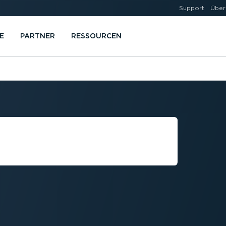
Support
Über
E
PARTNER
RESSOURCEN
­LICHE UND
EISE