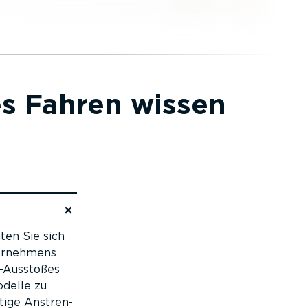
hes Fahren wissen
ten Sie sich
ter­nehmens
-Ausstoßes
­delle zu
stige Anstren­