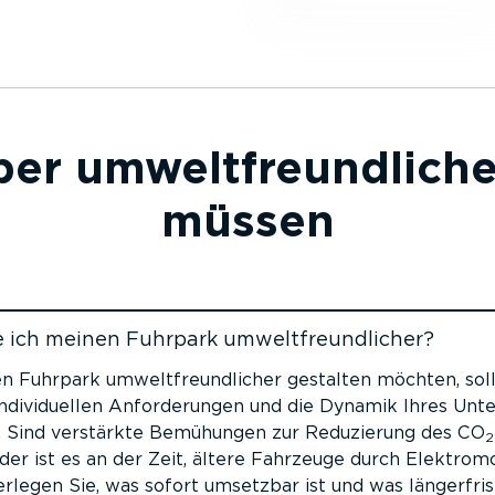
ber umwelt­freund­lic
müssen
e ich meinen Fuhrpark umwelt­freund­licher?
n Fuhrpark umwelt­freund­licher gestalten möchten, soll
indivi­du­ellen Anfor­de­rungen und die Dynamik Ihres Un
n. Sind verstärkte Bemühungen zur Reduzierung des CO
2
er ist es an der Zeit, ältere Fahrzeuge durch Elektro­mo
rlegen Sie, was sofort umsetzbar ist und was länger­fri