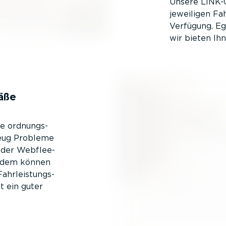
Unsere LINK-
jeweiligen Fa
Verfügung. Eg
wir bieten Ihn
mäße
ge ordnungs­
zeug Probleme
n der Webflee­
 Zudem können
hr­leis­tungs­
t ein guter