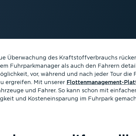
ue Überwachung des Kraft­stoff­ver­brauchs rücke
em Fuhrpark­ma­nager als auch den Fahrern detail­l
 Möglichkeit, vor, während und nach jeder Tour die
 ergreifen. Mit unserer
Flotten­management-Plat
 Fahrzeuge und Fahrer. So kann schon mit einfache
igkeit und Kosten­ein­sparung im Fuhrpark gemac