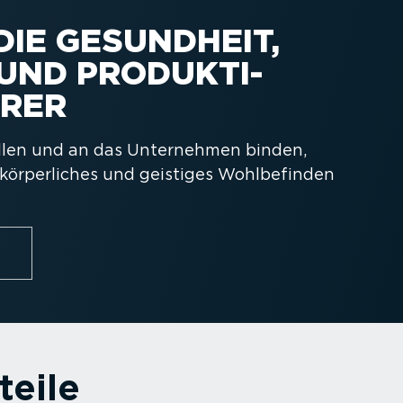
DIE GESUNDHEIT,
UND PRODUK­TI­
HRER
tellen und an das Unternehmen binden,
r körper­liches und geistiges Wohlbe­finden
teile