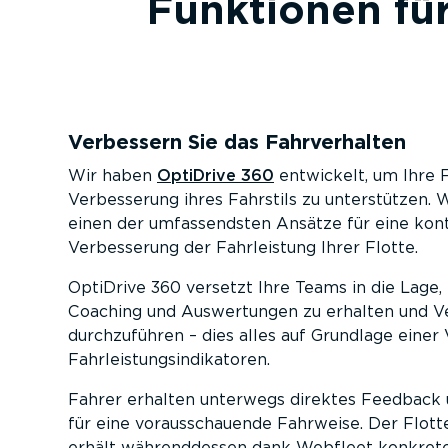
Funktionen für
Verbessern Sie das Fahrver­halten
Wir haben
OptiDrive 360
entwickelt, um Ihre 
Verbes­serung ihres Fahrstils zu unter­stützen. 
einen der umfas­sendsten Ansätze für eine konti­n
Verbes­serung der Fahrleistung Ihrer Flotte.
OptiDrive 360 versetzt Ihre Teams in die Lage, 
Coaching und Auswer­tungen zu erhalten und V
durch­zu­führen – dies alles auf Grundlage einer
Fahrleis­tungs­in­di­ka­toren.
Fahrer erhalten unterwegs direktes Feedback
für eine voraus­schauende Fahrweise. Der Flott
erhält während­dessen dank Webfleet konkret