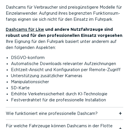
Dashcams für Verbraucher sind preis­güns­tigere Modelle für
Einzel­an­wender. Aufgrund ihres begrenzten Funkti­ons­um­
fangs eignen sie sich nicht für den Einsatz im Fuhrpark.
Dashcams für Lkw
und andere Nutzfahr­zeuge sind
robust und für den profes­sio­nellen Einsatz vorgesehen
.
Ihre Eignung für den Fuhrpark basiert unter anderem auf
den folgenden Aspekten:
DSGVO-­konform
Automa­tische Downloads relevanter Aufzeich­nungen
Echtzeit-An­sicht und Konfi­gu­ration per Remote-Zu­griff
Unter­stützung zusätz­licher Kameras
Manipu­la­ti­ons­sicher
SD-Karte
Erhöhte Verkehrs­si­cherheit durch KI-Tech­no­logie
Festver­drahtet für die profes­sio­nelle Instal­lation
Wie funktio­niert eine profes­sio­nelle Dashcam?
Für welche Fahrzeuge können Dashcams in der Flotte