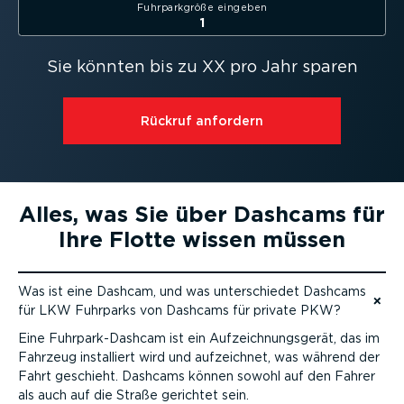
Fuhrpark­größe eingeben
Sie könnten bis zu XX pro Jahr sparen
Rückruf anfordern
Alles, was Sie über Dashcams für
Ihre Flotte wissen müssen
Was ist eine Dashcam, und was unter­schiedet Dashcams
für LKW Fuhrparks von Dashcams für private PKW?
Zum Inhalt
Eine Fuhrpar­k-Da­shcam ist ein Aufzeich­nungs­gerät, das im
Fahrzeug installiert wird und aufzeichnet, was während der
Fahrt geschieht. Dashcams können sowohl auf den Fahrer
als auch auf die Straße gerichtet sein.