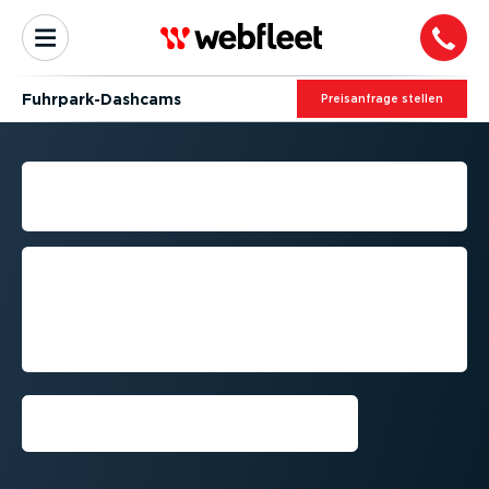
Fuhrpar­k-Da­shcams
Preis­an­frage stellen
DASHCAM FÜR IHREN
KOMPLETTEN FUHRPARK
Kombinieren Sie KI-ge­stützte Dashcams
mit Webfleet Video, um die Sicherheit
und die Einhaltung von Vorschriften zu
verbessern sowie Fahrzeuge, Assets
und Ladungen zu schützen.
Vorführung anfordern