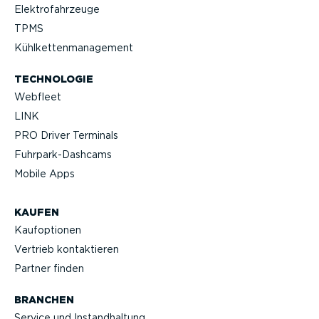
Elektro­fahr­zeuge
TPMS
Kühlket­ten­ma­nagement
TECHNOLOGIE
Webfleet
LINK
PRO Driver Terminals
Fuhrpar­k-Da­shcams
Mobile Apps
KAUFEN
Kaufop­tionen
Vertrieb kontak­tieren
Partner finden
BRANCHEN
Service und Instand­haltung