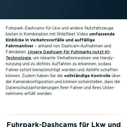
Fuhrpar­k-Da­shcams für Lkw und andere Nutzfahr­zeuge
bieten in Kombination mit Webfleet Video
umfassende
Einblicke in Verkehrs­vor­fälle und auffällige
Fahrmanöver
– anhand von Dashcam-­Auf­nahmen und
Fahrdaten.
Unsere Dashcam für Fuhrparks nutzt KI-
Tech­no­logie
, um riskante Verhal­tens­weisen wie Handy­
nutzung und zu dichtes Auffahren zu erkennen, sodass
Fahrer sofort benach­richtigt werden und Abhilfe schaffen
können. Zudem haben Sie die
vollständige Kontrolle
über
die Kamera­kon­fi­gu­ration und können sicher­stellen, dass die
Daten­schutz­an­for­de­rungen Ihrer Fahrer und Ihres Unter­
nehmens erfüllt werden.
Fuhrpar­k-Da­shcams für Lkw und