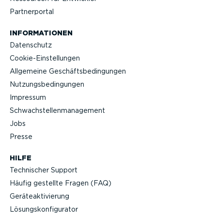
Partner­portal
INFOR­MA­TIONEN
Datenschutz
Cookie-Ein­stel­lungen
Allgemeine Geschäfts­be­din­gungen
Nutzungs­be­din­gungen
Impressum
Schwach­stel­len­ma­nagement
Jobs
Presse
HILFE
Technischer Support
Häufig gestellte Fragen (FAQ)
Geräteak­ti­vierung
Lösungs­kon­fi­gu­rator