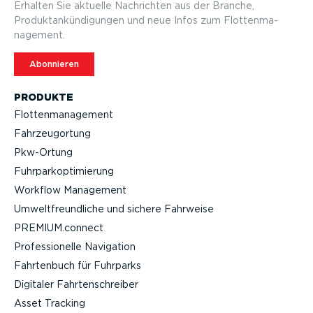
Erhalten Sie aktuelle Nachrichten aus der Branche,
Produktan­kün­di­gungen und neue Infos zum Flotten­ma­
nagement.
Abonnieren
PRODUKTE
Flotten­ma­nagement
Fahrzeu­g­ortung
Pkw-Ortung
Fuhrpar­k­op­ti­mierung
Workflow Management
Umwelt­freund­liche und sichere Fahrweise
PREMIUM.connect
Profes­sio­nelle Navigation
Fahrtenbuch für Fuhrparks
Digitaler Fahrten­schreiber
Asset Tracking