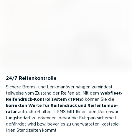
24/7 Reifen­kon­trolle
Sichere Brems- und Lenkmanöver hängen zumindest
teilweise vom Zustand der Reifen ab. Mit dem
Webfleet-
Reifen­druck-­Kon­troll­system (TPMS)
können Sie die
korrekten Werte für Reifendruck und Reifen­tem­pe­
ratur
aufrecht­er­halten. TPMS hilft Ihnen, den Reifen­war­
tungs­bedarf zu erkennen, bevor die Fuhrpark­si­cherheit
gefährdet wird bzw. bevor es zu unerwar­teten, kostspie­
ligen Standzeiten kommt.