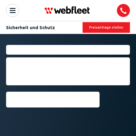
Sicherheit und Schutz
Preis­an­frage stellen
SICHERHEIT UND SCHUTZ
Verbesserte Sicherheit dank Fahrer-­
Coa­ching, digita­li­sierter Fahrzeug­
prüfung, Reifen­druck-­Kon­troll­system
(TPMS) und Planmäßige Wartung
Vorführung anfordern