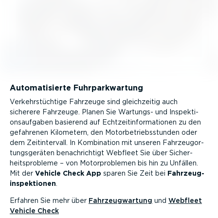
Automa­ti­sierte Fuhrpark­wartung
Verkehr­stüchtige Fahrzeuge sind gleich­zeitig auch
sicherere Fahrzeuge. Planen Sie Wartungs- und Inspek­ti­
ons­auf­gaben basierend auf Echtzeit­in­for­ma­tionen zu den
gefahrenen Kilometern, den Motor­be­triebs­stunden oder
dem Zeitin­tervall. In Kombination mit unseren Fahrzeu­g­or­
tungs­ge­räten benach­richtigt Webfleet Sie über Sicher­
heits­pro­bleme – von Motor­pro­blemen bis hin zu Unfällen.
Mit der
Vehicle Check App
sparen Sie Zeit bei
Fahrzeug­
in­spek­tionen
.
Erfahren Sie mehr über
Fahrzeug­wartung
und
Webfleet
Vehicle Check