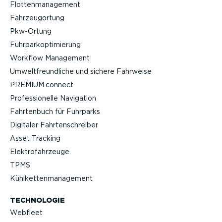
Flotten­ma­nagement
Fahrzeu­g­ortung
Pkw-Ortung
Fuhrpar­k­op­ti­mierung
Workflow Management
Umwelt­freund­liche und sichere Fahrweise
PREMIUM.connect
Profes­sio­nelle Navigation
Fahrtenbuch für Fuhrparks
Digitaler Fahrten­schreiber
Asset Tracking
Elektro­fahr­zeuge
TPMS
Kühlket­ten­ma­nagement
TECHNOLOGIE
Webfleet