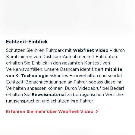
Echtzeit-Ein­blick
Schützen Sie Ihren Fuhrpark mit
Webfleet Video
– durch
Kombinieren von Dashcam-­Auf­nahmen mit Fahrdaten
erhalten Sie Einblick in den gesamten Kontext von
Verkehrs­vor­fällen. Unsere Dashcam identi­fi­ziert
mithilfe
von KI-Tech­no­logie
riskantes Fahrver­halten und sendet
Echtzeit-Be­nach­rich­ti­gungen an Fahrer, sodass diese ihr
Verhalten anpassen können. Durch Videoabruf bei Bedarf
erhalten Sie
Beweis­ma­terial
zu betrü­ge­ri­schen Versi­che­
rungs­an­sprüchen und schützen Ihre Fahrer.
Erfahren Sie mehr über Webfleet Video⁠