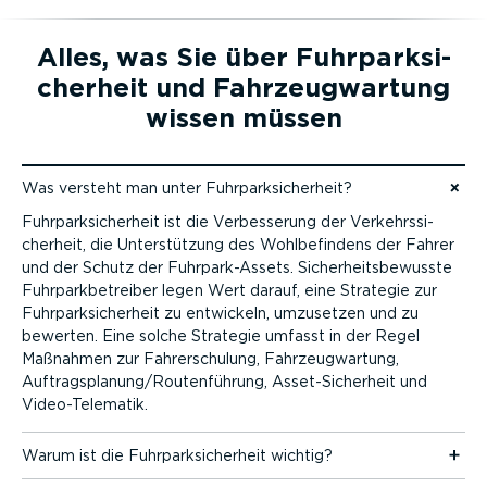
Alles, was Sie über Fuhrpark­si­
cherheit und Fahrzeug­wartung
wissen müssen
Was versteht man unter Fuhrpark­si­cherheit?
Zum Inhalt
Fuhrpark­si­cherheit ist die Verbes­serung der Verkehrs­si­
cherheit, die Unter­stützung des Wohlbe­findens der Fahrer
und der Schutz der Fuhrpar­k-Assets. Sicher­heits­be­wusste
Fuhrpark­be­treiber legen Wert darauf, eine Strategie zur
Fuhrpark­si­cherheit zu entwickeln, umzusetzen und zu
bewerten. Eine solche Strategie umfasst in der Regel
Maßnahmen zur Fahrer­schulung, Fahrzeug­wartung,
Auftrags­planung/Routen­führung, Asset-­Si­cherheit und
Video-­T­e­le­matik.
Warum ist die Fuhrpark­si­cherheit wichtig?