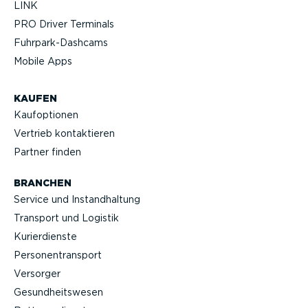
LINK
PRO Driver Terminals
Fuhrpar­k-Da­shcams
Mobile Apps
KAUFEN
Kaufop­tionen
Vertrieb kontak­tieren
Partner finden
BRANCHEN
Service und Instand­haltung
Transport und Logistik
Kurier­dienste
Perso­nen­transport
Versorger
Gesund­heits­wesen