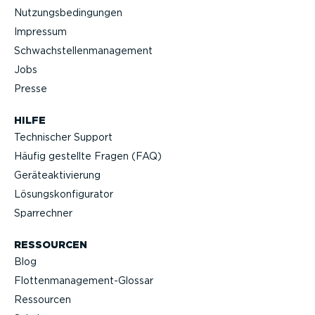
Nutzungs­be­din­gungen
Impressum
Schwach­stel­len­ma­nagement
Jobs
Presse
HILFE
Technischer Support
Häufig gestellte Fragen (FAQ)
Geräteak­ti­vierung
Lösungs­kon­fi­gu­rator
Sparrechner
RESSOURCEN
Blog
Flotten­management-Glossar
Ressourcen