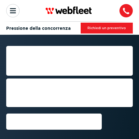
Pressione della concorrenza
Richiedi un preventivo
GESTIONE DELLA
CONCORRENZA NEL
MERCATO DEI TRASPORTI
Come proteggere i profitti nel settore
dei trasporti in un contesto di crescente
concorrenza e con budget sempre più
limitati
Richiedi una demo