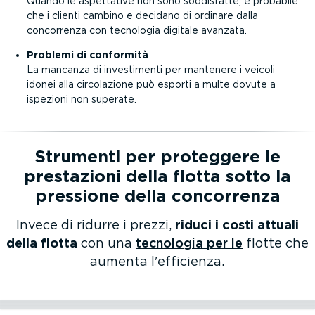
Quando le aspettative non sono soddisfatte, è probabile
che i clienti cambino e decidano di ordinare dalla
concorrenza con tecnologia digitale avanzata.
Problemi di conformità
La mancanza di investi­menti per mantenere i veicoli
idonei alla circo­la­zione può esporti a multe dovute a
ispezioni non superate.
Strumenti per proteggere le
prestazioni della flotta sotto la
pressione della concorrenza
Invece di ridurre i prezzi,
riduci i costi attuali
della flotta
con una
tecnologia per le
flotte che
aumenta l'efficienza.
Ulteriori infor­ma­zioni⁠
Gestione dei carburanti della flotta
Ulteriori infor­ma­zioni⁠
Vehicle Diagnostics
Ulteriori infor­ma­zioni⁠
Gestione del flusso di lavoro
Ulteriori infor­ma­zioni⁠
TPMS
Ulteriori infor­ma­zioni⁠
Localiz­za­zione della flotta aziendale
Ulteriori infor­ma­zioni⁠
Report CO
2
Gestione dei carburanti della flotta