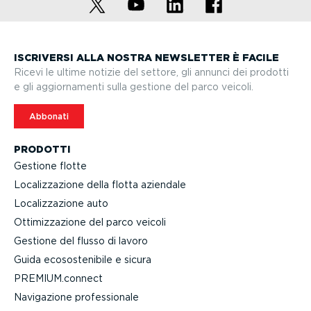
ISCRIVERSI ALLA NOSTRA NEWSLETTER È FACILE
Ricevi le ultime notizie del settore, gli annunci dei prodotti
e gli aggior­na­menti sulla gestione del parco veicoli.
Abbonati
PRODOTTI
Gestione flotte
Localiz­za­zione della flotta aziendale
Localiz­za­zione auto
Ottimiz­za­zione del parco veicoli
Gestione del flusso di lavoro
Guida ecoso­ste­nibile e sicura
PREMIUM.connect
Navigazione profes­sionale