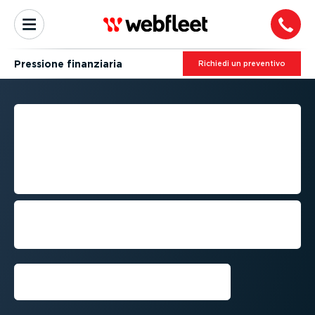
Pressione finanziaria
Richiedi un preventivo
CONTROLLARE LA
PRESSIONE FINANZIARIA
NELLA GESTIONE DEI
PARCHI VEICOLI
Come gestire i costi delle flotte,
mantenere il personale e gli investi­menti
quando i margini sono stretti
Prenota una demo con un
esperto