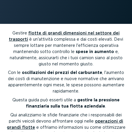
Gestire
flotte di grandi dimensioni nel settore dei
trasporti
è un'attività complessa e dai costi elevati. Devi
sempre lottare per mantenere l'efficienza operativa
mantenendo sotto controllo le
spese in aumento
e,
natural­mente, assicurarti che i tuoi camion siano al posto
giusto nel momento giusto.
Con le
oscil­la­zioni dei prezzi del carburante
, l'aumento
dei costi di manuten­zione e nuove normative che arrivano
apparen­te­mente ogni mese, le spese possono aumentare
rapidamente.
Questa guida può esserti utile a
gestire la pressione
finanziaria sulla tua flotta aziendale
.
Qui analizziamo le sfide finanziarie che i respon­sabili dei
parchi veicoli devono affrontare oggi nelle
operazioni di
grandi flotte
e offriamo infor­ma­zioni su come ottimizzare