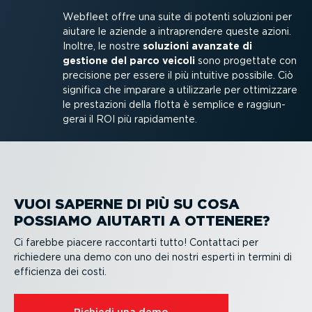
Webfleet offre una suite di potenti soluzioni per
aiutare le aziende a intra­prendere queste azioni.
Inoltre, le nostre
soluzioni avanzate di
gestione del parco veicoli
sono progettate con
precisione per essere il più intuitive possibile. Ciò
significa che imparare a utilizzarle per ottimizzare
le prestazioni della flotta è semplice e raggiun­
gerai il ROI più rapidamente.
VUOI SAPERNE DI PIÙ SU COSA
POSSIAMO AIUTARTI A OTTENERE?
Ci farebbe piacere raccontarti tutto! Contattaci per
richiedere una demo con uno dei nostri esperti in termini di
efficienza dei costi.