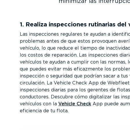
minimizar las interrup­ci
1. Realiza inspec­ciones rutinarias del
Las inspec­ciones regulares te ayudan a identifi
problemas antes de que estos provoquen averí
vehículo, lo que reduce el tiempo de inactivida
los costos de reparación. Las inspec­ciones diar
vehículos te ayudan a cumplir con las normas, l
que puedes evitar más eficazmente los probl
inspección o seguridad que podrían sacar a tus
circulación. La Vehicle Check App de Webfleet 
inspec­ciones diarias para los gerentes de flotas
conductores. Descubre cómo digitalizar las insp
vehículos con la
Vehicle Check
App puede aume
eficiencia de tu flota.