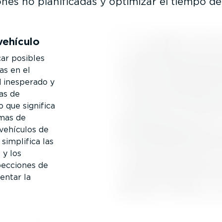
ones no plani­fi­cadas y optimizar el tiempo de
 vehículo
car posibles
as en el
d inesperado y
ias de
o que significa
emas de
 vehículos de
simplifica las
 y los
ec­ciones de
ntar la