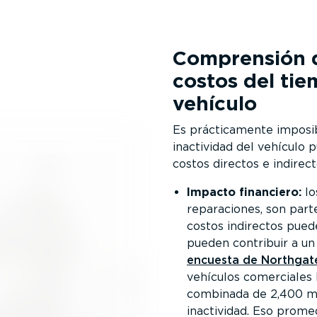
Comprensión de
costos del tie
vehículo
Es prácti­ca­mente impos
inactividad del vehículo
costos directos e indirec
Impacto financiero:
lo
repara­ciones, son part
costos indirectos puede
pueden contribuir a un
encuesta de Northgate
vehículos comerciales 
combinada de 2,400 mi
inactividad. Eso prome