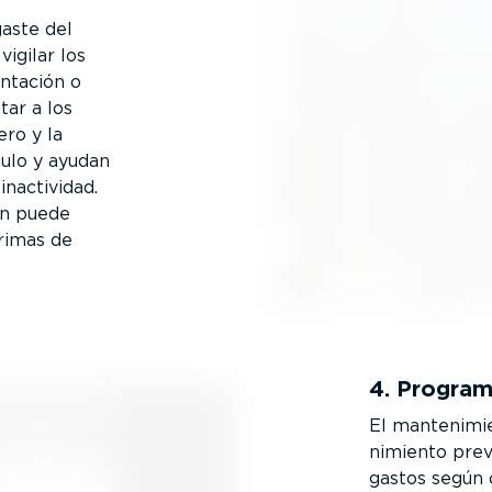
gaste del
vigilar los
entación o
tar a los
ro y la
culo y ayudan
inactividad.
én puede
rimas de
4. Program
El mante­ni­m
ni­miento prev
gastos según 