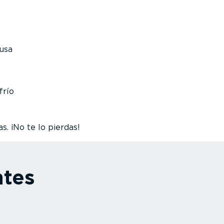
ausa
frío
s. ¡No te lo pierdas!
ntes