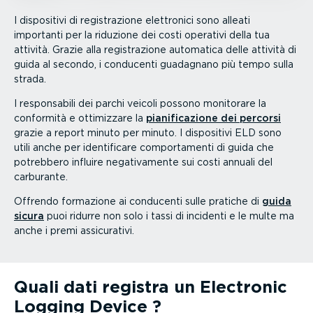
I dispositivi di registra­zione elettronici sono alleati
importanti per la riduzione dei costi operativi della tua
attività. Grazie alla registra­zione automatica delle attività di
guida al secondo, i conducenti guadagnano più tempo sulla
strada.
I respon­sabili dei parchi veicoli possono monitorare la
conformità e ottimizzare la
piani­fi­ca­zione dei percorsi
grazie a report minuto per minuto. I dispositivi ELD sono
utili anche per identi­ficare compor­ta­menti di guida che
potrebbero influire negati­va­mente sui costi annuali del
carburante.
Offrendo formazione ai conducenti sulle pratiche di
guida
sicura
puoi ridurre non solo i tassi di incidenti e le multe ma
anche i premi assicu­rativi.
Quali dati registra un Electronic
Logging Device ?