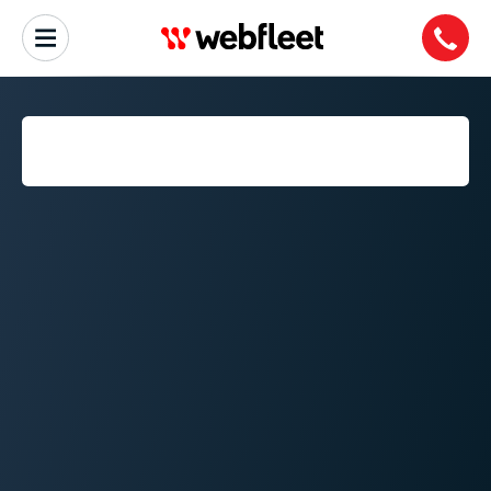
COS'È UN ELECTRONIC
LOGGING DEVICE (ELD) ?