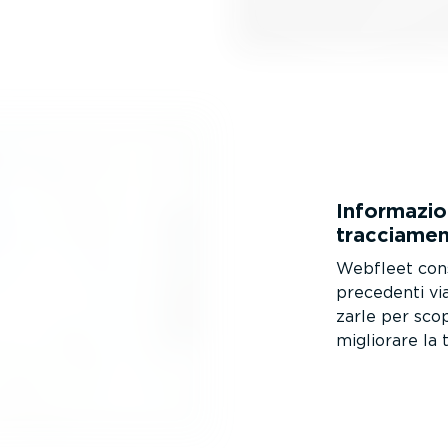
Infor­ma­zi
traccia­me
Webfleet conse
precedenti via
zarle per scop
migliorare la 