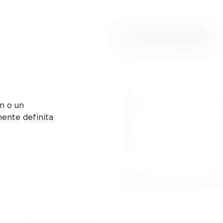
n o un
mente definita