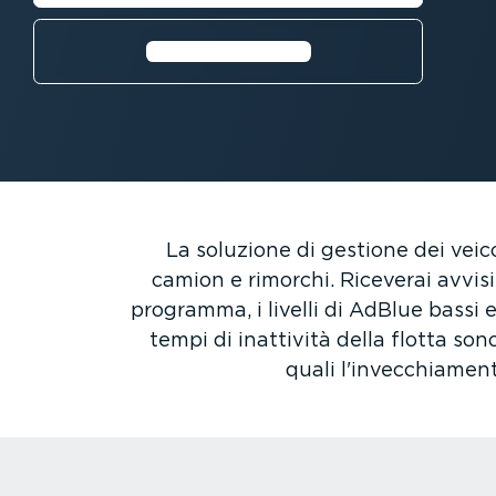
⁠Guarda il video
La soluzione di gestione dei veico
camion e rimorchi. Riceverai avvisi 
programma, i livelli di AdBlue bassi e
tempi di inattività della flotta so
quali l'invec­chia­men