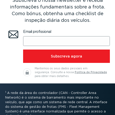
Subscreva o nossa newsletter e receba
informações funda­mentais sobre a frota.
Como bónus, obtenha uma checklist de
inspeção diária dos veículos.
Email profis­sional
⁠Subscreva agora
Mantemos os seus dados pessoais em
segurança.
Consulte a nossa
Política de Privacidade
para obter mais detalhes.
1
A rede da área do controlador (CAN - Controller Area
Network) é o sistema de barramento mais importante no
veículo, que age como um sistema de rede central. A interface
do sistema de gestão de frotas (FMS - Fleet Management
System) é uma interface normalizada que permite o acesso a