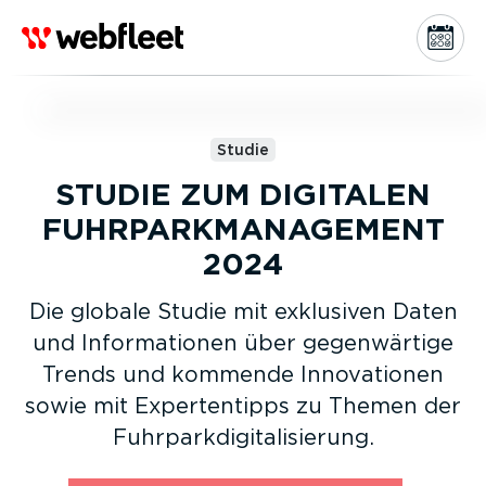
Studie
STUDIE ZUM DIGITALEN
FUHRPARK­MA­NAGEMENT
2024
Die globale Studie mit exklusiven Daten
und Infor­ma­tionen über gegen­wärtige
Trends und kommende Innova­tionen
sowie mit Exper­ten­tipps zu Themen der
Fuhrpark­di­gi­ta­li­sierung.