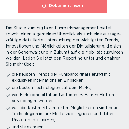
⁠Dokument lesen
Die Studie zum digitalen Fuhrpark­ma­nagement bietet
sowohl einen allgemeinen Überblick als auch eine aussa­ge­
kräftige detail­lierte Unter­su­chung der wichtigsten Trends,
Innova­tionen und Möglich­keiten der Digita­li­sierung, die sich
in der Gegenwart und in Zukunft auf die Mobilität auswirken
werden. Laden Sie jetzt den Report herunter und erfahren
Sie mehr über:
die neusten Trends der Fuhrpark­di­gi­ta­li­sierung mit
exklusiven inter­na­tio­nalen Einblicken,
die besten Techno­logien auf dem Markt,
wie Elektro­mo­bi­lität und autonomes Fahren Flotten
voran­bringen werden,
was die kosten­ef­fi­zi­en­testen Möglich­keiten sind, neue
Techno­logien in Ihre Flotte zu integrieren und dabei
Risiken zu minimieren,
und vieles mehr.