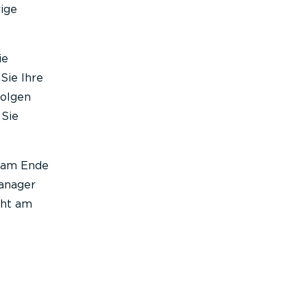
rige
ie
Sie Ihre
Folgen
 Sie
d am Ende
manager
cht am