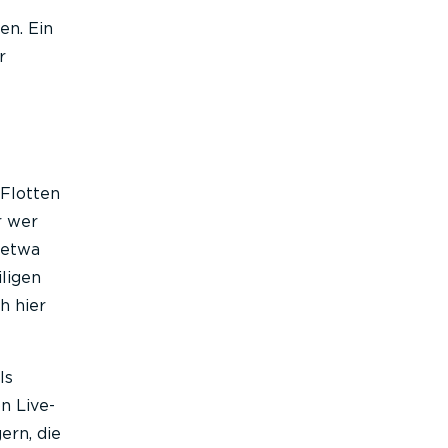
en. Ein
r
 Flotten
r wer
 etwa
ligen
h hier
ls
n Live-
ern, die