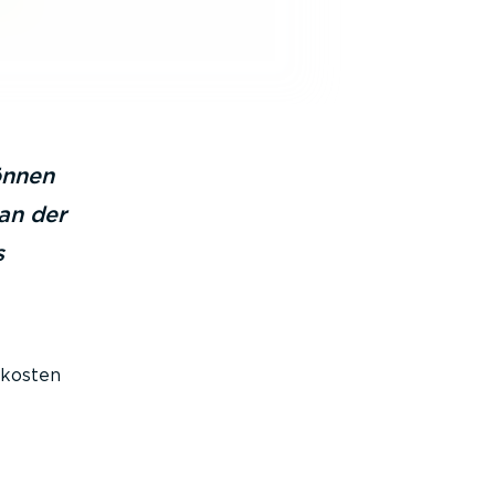
önnen
an der
s
fkosten