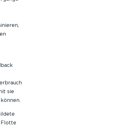
inieren,
ten
dback
verbrauch
it sie
 können.
ildete
 Flotte