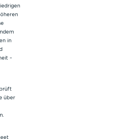
iedrigen
höheren
ne
uendem
en in
d
eit –
prüft
e über
e
n.
leet