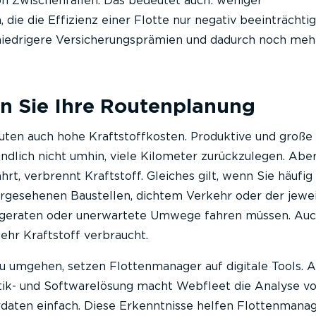
on Zwischenfällen. Das bedeutet auch: weniger
 die die Effizienz einer Flotte nur negativ beeinträchtig
: niedrigere Versicherungsprämien und dadurch noch meh
en Sie Ihre Routenplanung
uten auch hohe Kraftstoffkosten. Produktive und große
dlich nicht umhin, viele Kilometer zurückzulegen. Abe
hrt, verbrennt Kraftstoff. Gleiches gilt, wenn Sie häufig
rgesehenen Baustellen, dichtem Verkehr oder der jewei
 geraten oder unerwartete Umwege fahren müssen. Auc
mehr Kraftstoff verbraucht.
 umgehen, setzen Flottenmanager auf digitale Tools. A
tik- und Softwarelösung macht Webfleet die Analyse vo
daten einfach. Diese Erkenntnisse helfen Flottenmanag