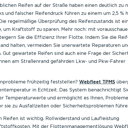
lichen Reifen auf der Straße haben einen deutlich zu n
cks und falscher Reifendruck führen zu einem um 2,5 % 
 Die regelmäßige Überprüfung des Reifenzustands ist ei
 um Kraftstoff zu sparen. Mehr noch: mit vorausscha
gern Sie die Effizienz Ihrer Flotte. Indem Sie die Reif
and halten, vermeiden Sie unerwartete Reparaturen un
. Gut gewartete Reifen sind auch eine Frage der Sicherh
nnen am Straßenrand gefährden Lkw- und Pkw-Fahrer
nprobleme frühzeitig feststellen?
Webfleet TPMS
über
entemperatur in Echtzeit. Das System benachrichtigt Si
er Temperaturwerte und ermöglicht es Ihnen, Problem
r sie zu Ausfallzeiten oder Sicherheitsproblemen führe
n Reifen ist wichtig. Rollwiderstand und Laufleistung
aftstoffkosten. Mit der Flottenmanagementlösung Webf