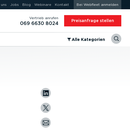
 uns
Jobs
Blog
Webinare
Kontakt
Bei Webfleet anmelden
Vertrieb anrufen
Preis­an­frage stellen
069 6630 8024
⁠Alle Kategorien