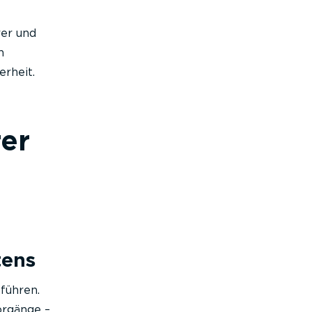
rer und
n
rheit.
er
tens
führen.
orgänge –