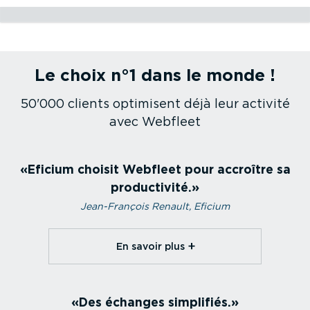
Construction
Santé
Service et maintenance
Services de coursier
Services d'urgence
Transport de passagers
Services d'utilité publique
Flottes commer­ciales
Gestion de flotte transport frigo­ri­fique
Transport et logistique
Gestion de flotte Agricole
Le choix n°1 dans le monde !
Construction
Santé
Service et maintenance
Services de coursier
Services d'urgence
Transport de passagers
Services d'utilité publique
Flottes commer­ciales
Gestion de flotte transport frigo­ri­fique
Transport et logistique
Gestion de flotte Agricole
50'000 clients optimisent déjà leur activité
avec Webfleet
Eficium choisit Webfleet pour accroître sa
productivité.
Jean-François Renault, Eficium
En savoir plus⁠
Des échanges simplifiés.