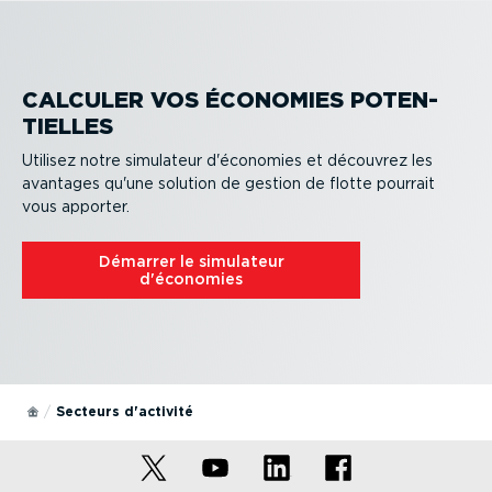
économies dès maintenant.
solutions dédiées aux grandes flottes. Démo gratuite
Pour petites et moyennes entreprises
Pour entreprises
CALCULER VOS ÉCONOMIES POTEN­
TIELLES
Utilisez notre simulateur d'économies et découvrez les
avantages qu'une solution de gestion de flotte pourrait
vous apporter.
Démarrer le simulateur
d'économies
Secteurs d'activité