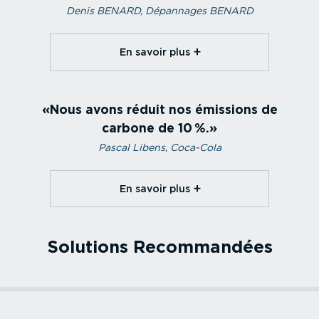
Denis BENARD, Dépannages BENARD
En savoir plus⁠
Nous avons réduit nos émissions de
carbone de 10 %.
Pascal Libens, Coca-Cola
En savoir plus⁠
Solutions Recom­mandées
En savoir plus⁠
Petites et moyennes entreprises
En savoir plus⁠
Entreprises
Testez notre solution de gestion de flotte adaptée aux
Améliorez la satis­faction client, la sécurité des
petites et aux moyennes entreprises. Réalisez des
conducteurs et réduisez les émissions de CO2 avec des