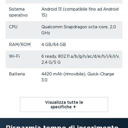
Sistema
Android 13 (compatibile fino ad Android
operativo
15)
CPU
Qualcomm Snapdragon octa-core, 2,0
GHz
RAM/ROM
4 GB/64 GB
Wi-Fi
6 ready, 802.11 a/b/g/n/ac/d/e/h/i/k/r/v,
2,4 G/5 G
Batteria
4420 mAh (rimovibile), Quick-­Charge
3.0
Visualizza tutte le
specifiche⁠
Risparmia tempo di inserimento