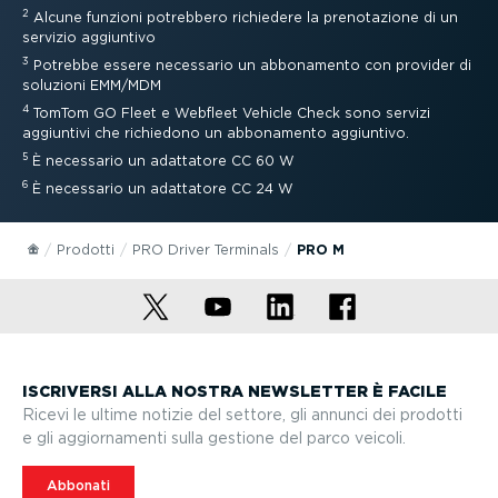
2
Alcune funzioni potrebbero richiedere la preno­ta­zione di un
servizio aggiuntivo
3
Potrebbe essere necessario un abbonamento con provider di
soluzioni EMM/MDM
4
TomTom GO Fleet e Webfleet Vehicle Check sono servizi
aggiuntivi che richiedono un abbonamento aggiuntivo.
5
È necessario un adattatore CC 60 W
6
È necessario un adattatore CC 24 W
Prodotti
PRO Driver Terminals
PRO M
ISCRIVERSI ALLA NOSTRA NEWSLETTER È FACILE
Ricevi le ultime notizie del settore, gli annunci dei prodotti
e gli aggior­na­menti sulla gestione del parco veicoli.
Abbonati