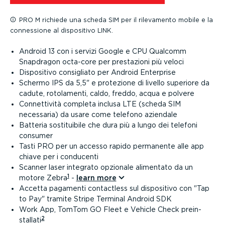
PRO M richiede una scheda SIM per il rilevamento mobile e la
connessione al dispositivo LINK.
Android 13 con i servizi Google e CPU Qualcomm
Snapdragon octa-core per prestazioni più veloci
Dispositivo consigliato per Android Enterprise
Schermo IPS da 5,5" e protezione di livello superiore da
cadute, rotolamenti, caldo, freddo, acqua e polvere
Connet­tività completa inclusa LTE (scheda SIM
necessaria) da usare come telefono aziendale
Batteria sosti­tuibile che dura più a lungo dei telefoni
consumer
Tasti PRO per un accesso rapido permanente alle app
chiave per i conducenti
Scanner laser integrato opzionale alimentato da un
1
motore Zebra
-
learn more⁠
Accetta pagamenti contactless sul dispositivo con
Tap
to Pay
tramite Stripe Terminal Android SDK
Work App, TomTom GO Fleet e Vehicle Check prein­
2
stallati