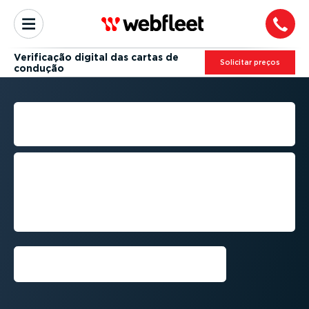
Verificação digital das cartas de
Solicitar preços
condução
VERIFICAÇÃO DE CARTAS
DE CONDUÇÃO
Mantenha-se em confor­midade com as
verifi­cações digitais de cartas de
condução para todos os seus
condutores, em qualquer lugar e a
qualquer momento.
Solicitar demons­tração