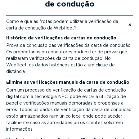
de condução
Como é que as frotas podem utilizar a verificação da
carta de condução da Webfleet?
Ir para o conteúdo
Histórico de verifi­cações de cartas de condução
Prova da conclusão das verifi­cações da carta de condução.
Os propri­e­tários ou condutores podem ter de provar que
realizaram verifi­cações da carta de condução. No
Webfleet, os dados históricos estão a um clique de
distância.
Elimine as verifi­cações manuais da carta de condução
Com um processo de verificação de cartas de condução
digital com a tecnologia NFC, pode evitar a utilização de
papel e verifi­cações manuais demoradas e propensas a
erros. Todos os dados de verificação da carta de condução
estão armazenados num único local onde pode aceder
facilmente caso as autoridades ou os clientes solicitem
informações.