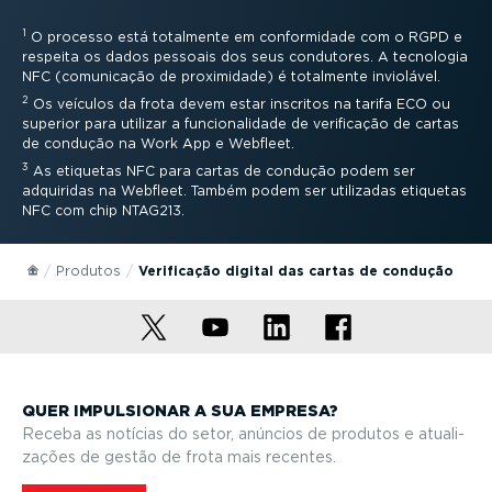
1
O processo está totalmente em confor­midade com o RGPD e
respeita os dados pessoais dos seus condutores. A tecnologia
NFC (comunicação de proximidade) é totalmente inviolável.
2
Os veículos da frota devem estar inscritos na tarifa ECO ou
superior para utilizar a funci­o­na­lidade de verificação de cartas
de condução na Work App e Webfleet.
3
As etiquetas NFC para cartas de condução podem ser
adquiridas na Webfleet. Também podem ser utilizadas etiquetas
NFC com chip NTAG213.
Produtos
Verificação digital das cartas de condução
QUER IMPULSIONAR A SUA EMPRESA?
Receba as notícias do setor, anúncios de produtos e atuali­
zações de gestão de frota mais recentes.