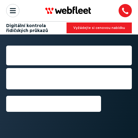
Digitální kontrola
Vyžádejte si cenovou nabídku
řidičských průkazů
KONTROLA ŘIDIČSKÝCH
PRŮKAZŮ
Dodržujte předpisy díky digitální
kontrole průkazů všech vašich řidičů
kdykoli a kdekoli.
Žádost o ukázkovou verzi