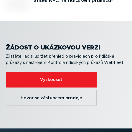
Štítek NFC na řidičském průkazu
ŽÁDOST O UKÁZKOVOU VERZI
Zjistěte, jak si udržet přehled o pravidlech pro řidičské
průkazy s nástrojem Kontrola řidičských průkazů Webfleet.
Vyzkoušet
Hovor se zástupcem prodeje