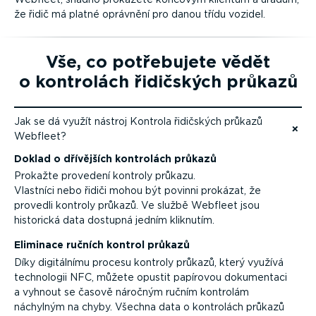
že řidič má platné oprávnění pro danou třídu vozidel.
Vše, co potřebujete vědět
o kontrolách řidičských průkazů
Jak se dá využít nástroj Kontrola řidičských průkazů
Webfleet?
Přejít na obsah
Doklad o dřívějších kontrolách průkazů
Prokažte provedení kontroly průkazu.
Vlastníci nebo řidiči mohou být povinni prokázat, že
provedli kontroly průkazů. Ve službě Webfleet jsou
historická data dostupná jedním kliknutím.
Eliminace ručních kontrol průkazů
Díky digitálnímu procesu kontroly průkazů, který využívá
technologii NFC, můžete opustit papírovou dokumentaci
a vyhnout se časově náročným ručním kontrolám
náchylným na chyby. Všechna data o kontrolách průkazů