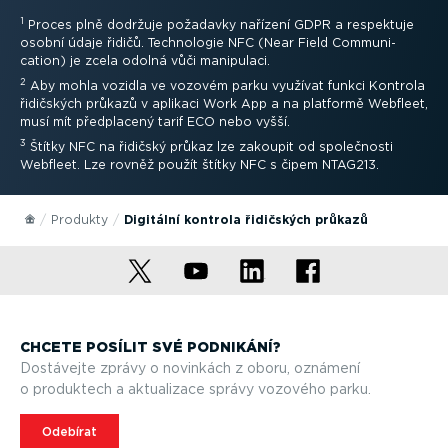
1
Proces plně dodržuje požadavky nařízení GDPR a respektuje
osobní údaje řidičů. Technologie NFC (Near Field Commu­ni­
cation) je zcela odolná vůči manipulaci.
2
Aby mohla vozidla ve vozovém parku využívat funkci Kontrola
řidičských průkazů v aplikaci Work App a na platformě Webfleet,
musí mít předplacený tarif ECO nebo vyšší.
3
Štítky NFC na řidičský průkaz lze zakoupit od společnosti
Webfleet. Lze rovněž použít štítky NFC s čipem NTAG213.
Produkty
Digitální kontrola řidičských průkazů
CHCETE POSÍLIT SVÉ PODNIKÁNÍ?
Dostávejte zprávy o novinkách z oboru, oznámení
o produktech a aktualizace správy vozového parku.
Odebírat