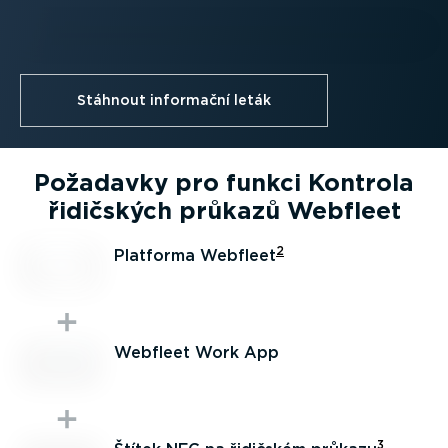
Stáhnout informační leták
Požadavky pro funkci Kontrola
řidičských průkazů Webfleet
2
Platforma Webfleet
Webfleet Work App
3