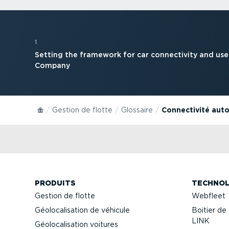
1
Setting the framework for car connec­tivity and user
Company
Gestion de flotte
Glossaire
Connec­tivité aut
PRODUITS
TECHNOL
Gestion de flotte
Webfleet
Géolo­ca­li­sation de véhicule
Boitier de 
LINK
Géolo­ca­li­sation voitures