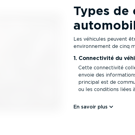
Types de 
automobi
Les véhicules peuvent ê
environ­nement de cinq m
1. Connec­tivité du véhi
Cette connec­tivité col
envoie des infor­ma­tions
principal est de commun
ou les conditions liées 
En savoir plus