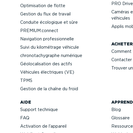
PRO Driver
Optimi­sation de flotte
Caméras e
Gestion du flux de travail
véhicules
Conduite écologique et sûre
Applis mob
PREMIUM.connect
Navigation profes­sion­nelle
ACHETER
Suivi du kilométrage véhicule
Comment a
chrono­ta­chy­graphe numérique
Contacter 
Géolo­ca­li­sation des actifs
Trouver un
Véhicules électriques (VE)
TPMS
Gestion de la chaîne du froid
AIDE
APPREND
Support technique
Blog
FAQ
Glossaire
Activation de l'appareil
Ressource