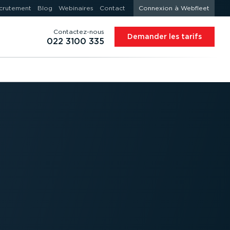
crutement
Blog
Webinaires
Contact
Connexion à Webfleet
Contac­tez-nous
Demander les tarifs
022 3100 335