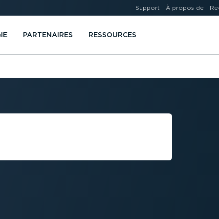
Support
À propos de
Re
IE
PARTENAIRES
RESSOURCES
 LA CONNEC­
ILE ?