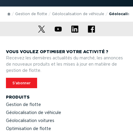
Gestion de flotte
Géolo­ca­li­sation de véhicule
Géolo­ca­li­
VOUS VOULEZ OPTIMISER VOTRE ACTIVITÉ ?
Recevez les dernières actualités du marché, les annonces
de nouveaux produits et les mises à jour en matière de
gestion de flotte.
S'abonner
PRODUITS
Gestion de flotte
Géolo­ca­li­sation de véhicule
Géolo­ca­li­sation voitures
Optimi­sation de flotte