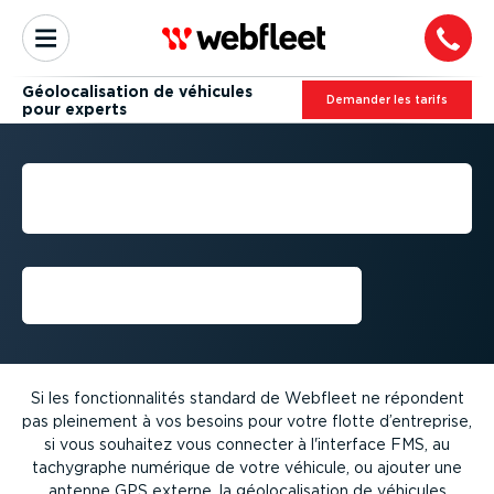
Géolo­ca­li­sation de véhicules
Demander les tarifs
pour experts
GÉOLO­CA­LI­SATION DE
VÉHICULES POUR EXPERTS
Demandez une démo
Si les fonction­na­lités standard de Webfleet ne répondent
pas pleinement à vos besoins pour votre flotte d’entreprise,
si vous souhaitez vous connecter à l'interface FMS, au
tachygraphe numérique de votre véhicule, ou ajouter une
antenne GPS externe, la géolo­ca­li­sation de véhicules