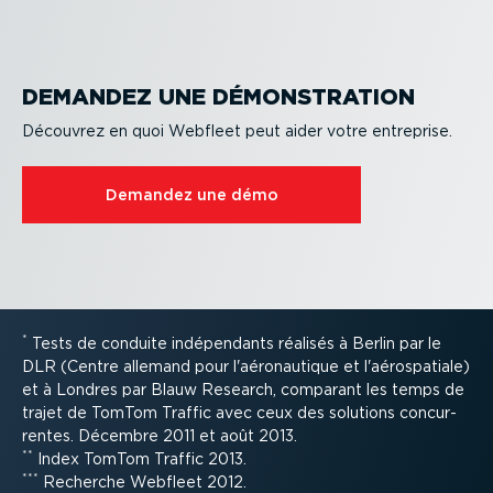
DEMANDEZ UNE DÉMONS­TRATION
Découvrez en quoi Webfleet peut aider votre entreprise.
Demandez une démo
*
Tests de conduite indépen­dants réalisés à Berlin par le
DLR (Centre allemand pour l'aéronau­tique et l'aérospa­tiale)
et à Londres par Blauw Research, comparant les temps de
trajet de TomTom Traffic avec ceux des solutions concur­
rentes. Décembre 2011 et août 2013.
**
Index TomTom Traffic 2013.
***
Recherche Webfleet 2012.