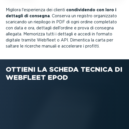
Migliora l'esperienza dei clienti
condi­vi­dendo con loro i
dettagli di consegna
. Conserva un registro organizzato
scaricando un riepilogo in PDF di ogni ordine completato
con data e ora, dettagli dell'ordine e prova di consegna
allegata. Memorizza tutti i dettagli e accedi in formato
digitale tramite Webfleet o API. Dimentica la carta per
saltare le ricerche manuali e accelerare i profitti.
OTTIENI LA SCHEDA TECNICA DI
WEBFLEET EPOD