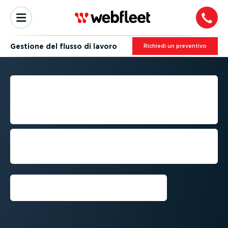
Gestione del flusso di lavoro
Richiedi un preventivo
PROVA ELETTRONICA DI
AVVENUTA CONSEGNA
(EPOD)
Acquisisci, condividi e archivia istan­ta­
nea­mente la prova di avvenuta
consegna, senza più burocrazia
Richiedi una demo