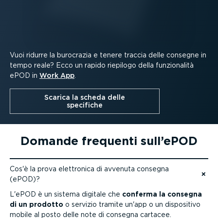
Vuoi ridurre la burocrazia e tenere traccia delle consegne in
tempo reale? Ecco un rapido riepilogo della funzio­nalità
ePOD in
Work App
.
Scarica la scheda delle
specifiche
Domande frequenti sull’ePOD
Cos'è la prova elettronica di avvenuta consegna
(ePOD)?
Vai ai contenuti
L'ePOD è un sistema digitale che
conferma la consegna
di un prodotto
o servizio tramite un'app o un dispositivo
mobile al posto delle note di consegna cartacee.