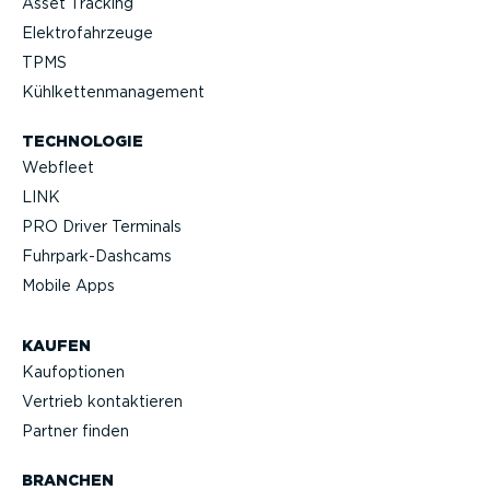
Asset Tracking
Elektro­fahr­zeuge
TPMS
Kühlket­ten­ma­nagement
TECHNOLOGIE
Webfleet
LINK
PRO Driver Terminals
Fuhrpar­k-Da­shcams
Mobile Apps
KAUFEN
Kaufop­tionen
Vertrieb kontak­tieren
Partner finden
BRANCHEN