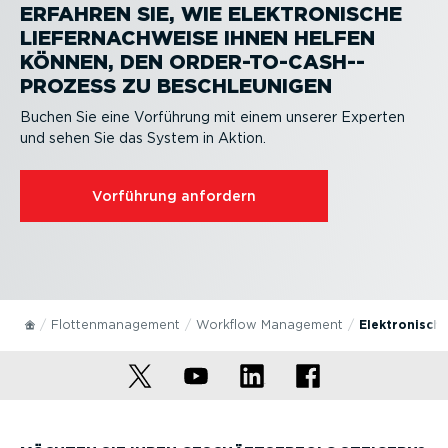
ERFAHREN SIE, WIE ELEKTRO­NISCHE
LIEFER­NACH­WEISE IHNEN HELFEN
KÖNNEN, DEN ORDER-­TO-­CAS­H-­
PROZESS ZU BESCHLEU­NIGEN
Buchen Sie eine Vorführung mit einem unserer Experten
und sehen Sie das System in Aktion.
Vorführung anfordern
Flotten­ma­nagement
Workflow Management
Elektro­nisch