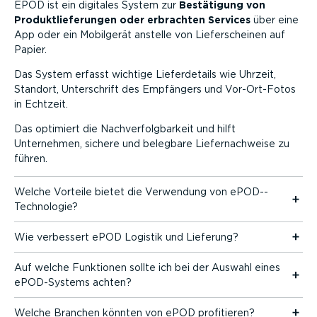
Zum Inhalt
EPOD ist ein digitales System zur
Bestätigung von
Produkt­lie­fe­rungen oder erbrachten Services
über eine
App oder ein Mobilgerät anstelle von Liefer­scheinen auf
Papier.
Das System erfasst wichtige Liefer­de­tails wie Uhrzeit,
Standort, Unter­schrift des Empfängers und Vor-Or­t-­Fotos
in Echtzeit.
Das optimiert die Nachver­folg­barkeit und hilft
Unternehmen, sichere und belegbare Liefer­nach­weise zu
führen.
Welche Vorteile bietet die Verwendung von ePOD-­
Tech­no­logie?
Wie verbessert ePOD Logistik und Lieferung?
Auf welche Funktionen sollte ich bei der Auswahl eines
ePOD-­Systems achten?
Welche Branchen könnten von ePOD profitieren?