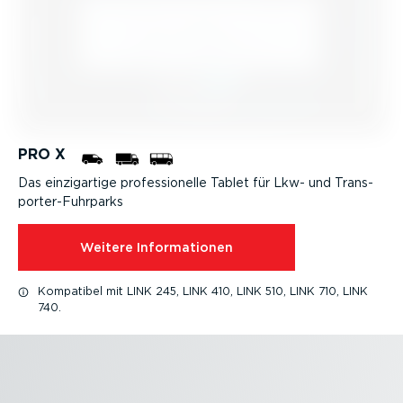
PRO X
Das einzig­artige profes­sio­nelle Tablet für Lkw- und Trans­
por­ter-­Fuhr­parks
Weitere Infor­ma­tionen
Kompatibel mit LINK 245, LINK 410, LINK 510, LINK 710, LINK
740.