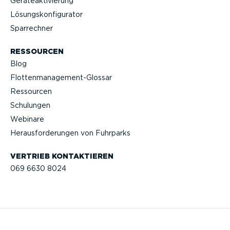
Geräteak­ti­vierung
Lösungs­kon­fi­gu­rator
Sparrechner
RESSOURCEN
Blog
Flotten­management-Glossar
Ressourcen
Schulungen
Webinare
Heraus­for­de­rungen von Fuhrparks
VERTRIEB KONTAK­TIEREN
069 6630 8024