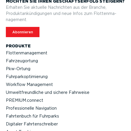
MÖCHTEN SIE IHREN GESCHÄFTS­ERFOLG STEIGERN?
Erhalten Sie aktuelle Nachrichten aus der Branche,
Produktan­kün­di­gungen und neue Infos zum Flotten­ma­
nagement.
Abonnieren
PRODUKTE
Flotten­ma­nagement
Fahrzeu­g­ortung
Pkw-Ortung
Fuhrpar­k­op­ti­mierung
Workflow Management
Umwelt­freund­liche und sichere Fahrweise
PREMIUM.connect
Profes­sio­nelle Navigation
Fahrtenbuch für Fuhrparks
Digitaler Fahrten­schreiber