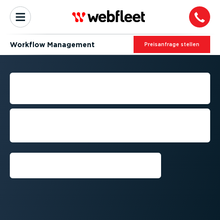
Workflow Management
Preis­an­frage stellen
ELEKTRO­NISCHE LIEFER­
NACH­WEISE (EPOD)
Liefer­nach­weise sofort erfassen, teilen
und speichern – ohne Verwal­tungs­
aufwand.
Vorführung anfordern