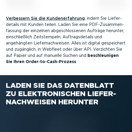
Verbessern Sie die Kunden­er­fahrung
, indem Sie Liefer­
de­tails mit Kunden teilen. Laden Sie eine PDF-Zu­sam­men­
fassung der einzelnen abgeschlos­senen Aufträge herunter,
einschließlich Zeits­tempeln, Auftrags­de­tails und
angehängten Liefer­nach­weisen. Alles ist digital gespeichert
und zugänglich, in Webfleet oder über API. Verzichten Sie
auf Papier und auf manuelle Suchen und
beschleu­nigen
Sie Ihren Order-­to-­Cas­h-­Prozess
.
LADEN SIE DAS DATENBLATT
ZU ELEKTRO­NI­SCHEN LIEFER­
NACH­WEISEN HERUNTER