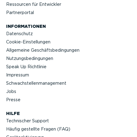
Ressourcen für Entwickler
Partner­portal
INFOR­MA­TIONEN
Datenschutz
Cookie-Ein­stel­lungen
Allgemeine Geschäfts­be­din­gungen
Nutzungs­be­din­gungen
Speak Up Richtlinie
Impressum
Schwach­stel­len­ma­nagement
Jobs
Presse
HILFE
Technischer Support
Häufig gestellte Fragen (FAQ)