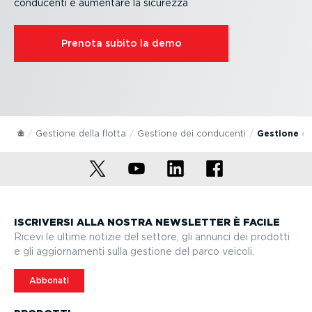
conducenti e aumentare la sicurezza
Prenota subito la demo
Gestione della flotta
Gestione dei conducenti
Gestione de
ISCRIVERSI ALLA NOSTRA NEWSLETTER È FACILE
Ricevi le ultime notizie del settore, gli annunci dei prodotti
e gli aggior­na­menti sulla gestione del parco veicoli.
Abbonati