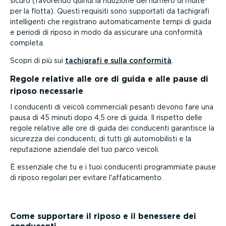
sicuro (favorendo quindi la riduzione del numero di multe
per la flotta). Questi requisiti sono supportati da tachigrafi
intel­li­genti che registrano automa­ti­ca­mente tempi di guida
e periodi di riposo in modo da assicurare una conformità
completa.
Scopri di più sui
tachigrafi e sulla conformità
.
Regole relative alle ore di guida e alle pause di
riposo necessarie
I conducenti di veicoli commerciali pesanti devono fare una
pausa di 45 minuti dopo 4,5 ore di guida. Il rispetto delle
regole relative alle ore di guida dei conducenti garantisce la
sicurezza dei conducenti, di tutti gli automo­bi­listi e la
reputazione aziendale del tuo parco veicoli.
È essenziale che tu e i tuoi conducenti program­miate pause
di riposo regolari per evitare l'affati­ca­mento.
Come supportare il riposo e il benessere dei