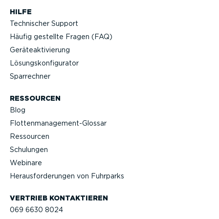
HILFE
Technischer Support
Häufig gestellte Fragen (FAQ)
Geräteak­ti­vierung
Lösungs­kon­fi­gu­rator
Sparrechner
RESSOURCEN
Blog
Flotten­management-Glossar
Ressourcen
Schulungen
Webinare
Heraus­for­de­rungen von Fuhrparks
VERTRIEB KONTAK­TIEREN
069 6630 8024