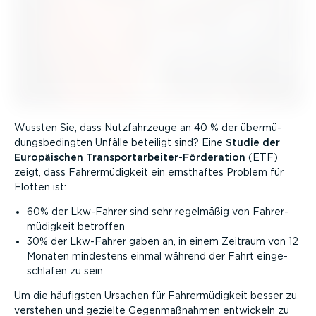
Wussten Sie, dass Nutzfahr­zeuge an 40 % der übermü­
dungs­be­dingten Unfälle beteiligt sind? Eine
Studie der
Europäi­schen Trans­port­ar­bei­ter-­För­de­ration
(ETF)
zeigt, dass Fahrer­mü­digkeit ein ernsthaftes Problem für
Flotten ist:
60% der Lkw-Fahrer sind sehr regelmäßig von Fahrer­
mü­digkeit betroffen
30% der Lkw-Fahrer gaben an, in einem Zeitraum von 12
Monaten mindestens einmal während der Fahrt einge­
schlafen zu sein
Um die häufigsten Ursachen für Fahrer­mü­digkeit besser zu
verstehen und gezielte Gegen­maß­nahmen entwickeln zu