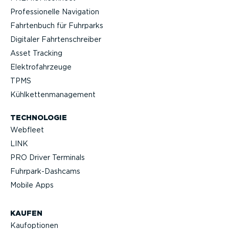
Profes­sio­nelle Navigation
Fahrtenbuch für Fuhrparks
Digitaler Fahrten­schreiber
Asset Tracking
Elektro­fahr­zeuge
TPMS
Kühlket­ten­ma­nagement
TECHNOLOGIE
Webfleet
LINK
PRO Driver Terminals
Fuhrpar­k-Da­shcams
Mobile Apps
KAUFEN
Kaufop­tionen