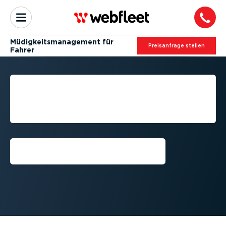
Müdig­keits­ma­nagement für
Preis­an­frage stellen
Fahrer
FLOTTEN­LEIT­FADEN ZUM
MÜDIG­KEITS­MA­NAGEMENT
FÜR FAHRER
Vorführung anfordern