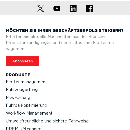
MÖCHTEN SIE IHREN GESCHÄFTS­ERFOLG STEIGERN?
Erhalten Sie aktuelle Nachrichten aus der Branche,
Produktan­kün­di­gungen und neue Infos zum Flotten­ma­
nagement.
Abonnieren
PRODUKTE
Flotten­ma­nagement
Fahrzeu­g­ortung
Pkw-Ortung
Fuhrpar­k­op­ti­mierung
Workflow Management
Umwelt­freund­liche und sichere Fahrweise
PREMIUM.connect