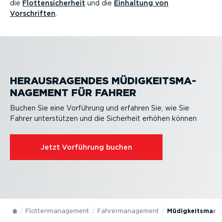
die
Flotten­si­cherheit
und die
Einhaltung von
Vorschriften
.
HERAUS­RA­GENDES MÜDIG­KEITS­MA­
NAGEMENT FÜR FAHRER
Buchen Sie eine Vorführung und erfahren Sie, wie Sie
Fahrer unter­stützen und die Sicherheit erhöhen können
Jetzt Vorführung buchen
Flotten­ma­nagement
Fahrer­ma­nagement
Müdig­keits­ma­n