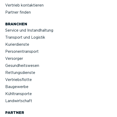
Vertrieb kontak­tieren
Partner finden
BRANCHEN
Service und Instand­haltung
Transport und Logistik
Kurier­dienste
Perso­nen­transport
Versorger
Gesund­heits­wesen
Rettungs­dienste
Vertriebs­flotte
Baugewerbe
Kühltrans­porte
Landwirt­schaft
PARTNER