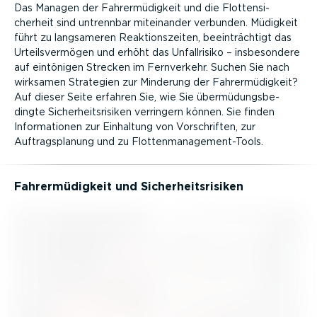
Das Managen der Fahrer­mü­digkeit und die Flotten­si­
cherheit sind untrennbar miteinander verbunden. Müdigkeit
führt zu langsameren Reakti­ons­zeiten, beein­trächtigt das
Urteils­ver­mögen und erhöht das Unfall­risiko – insbe­sondere
auf eintönigen Strecken im Fernverkehr. Suchen Sie nach
wirksamen Strategien zur Minderung der Fahrer­mü­digkeit?
Auf dieser Seite erfahren Sie, wie Sie übermü­dungs­be­
dingte Sicher­heits­ri­siken verringern können. Sie finden
Infor­ma­tionen zur Einhaltung von Vorschriften, zur
Auftrags­planung und zu Flotten­management-Tools.
Fahrer­mü­digkeit und Sicher­heits­ri­siken