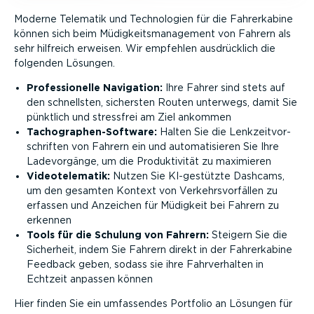
Moderne Telematik und Techno­logien für die Fahrer­kabine
können sich beim Müdig­keits­ma­nagement von Fahrern als
sehr hilfreich erweisen. Wir empfehlen ausdrücklich die
folgenden Lösungen.
Profes­sio­nelle Navigation:
Ihre Fahrer sind stets auf
den schnellsten, sichersten Routen unterwegs, damit Sie
pünktlich und stressfrei am Ziel ankommen
Tacho­gra­phen-­Software:
Halten Sie die Lenkzeit­vor­
schriften von Fahrern ein und automa­ti­sieren Sie Ihre
Ladevor­gänge, um die Produk­ti­vität zu maximieren
Video­t­e­le­matik:
Nutzen Sie KI-ge­stützte Dashcams,
um den gesamten Kontext von Verkehrs­vor­fällen zu
erfassen und Anzeichen für Müdigkeit bei Fahrern zu
erkennen
Tools für die Schulung von Fahrern:
Steigern Sie die
Sicherheit, indem Sie Fahrern direkt in der Fahrer­kabine
Feedback geben, sodass sie ihre Fahrver­halten in
Echtzeit anpassen können
Hier finden Sie ein umfassendes Portfolio an Lösungen für