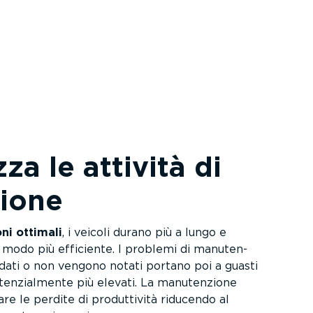
a le attività di
ione
ni ottimali
, i veicoli durano più a lungo e
in modo più efficiente. I problemi di manuten­
ati o non vengono notati portano poi a guasti
en­zial­mente più elevati. La manuten­zione
re le perdite di produt­tività riducendo al