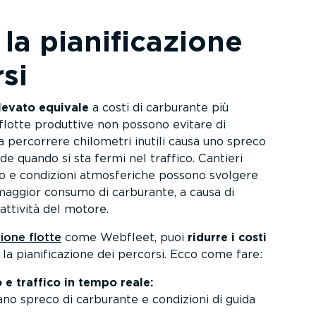
a piani­fi­ca­zione
si
elevato equivale
a costi di carburante più
 flotte produttive non possono evitare di
 percorrere chilometri inutili causa uno spreco
e quando si sta fermi nel traffico. Cantieri
nso e condizioni atmosfe­riche possono svolgere
maggior consumo di carburante, a causa di
attività del motore.
ione flotte
come Webfleet, puoi
ridurre i costi
la piani­fi­ca­zione dei percorsi. Ecco come fare:
 e traffico in tempo reale:
ano spreco di carburante e condizioni di guida