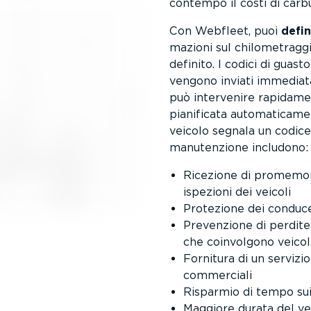
contempo il costi di carb
Con Webfleet, puoi
defin
ma­zioni sul chilo­me­tra
definito. I codici di guas
vengono inviati immedia­t
può intervenire rapidamen
pianificata automa­ti­ca­m
veicolo segnala un codice
manuten­zione includono:
Ricezione di promemori
ispezioni dei veicoli
Protezione dei conducen
Prevenzione di perdite r
che coinvolgono veicol
Fornitura di un servizio
commerciali
Risparmio di tempo sui 
Maggiore durata del ve