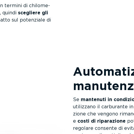
n termini di chilo­me­
, quindi
scegliere gli
tto sul potenziale di
Automatizz
manuten­z
Se
mantenuti in condizio
utilizzano il carburante 
zione che vengono rimand
e
costi di riparazione
pot
regolare consente di evita