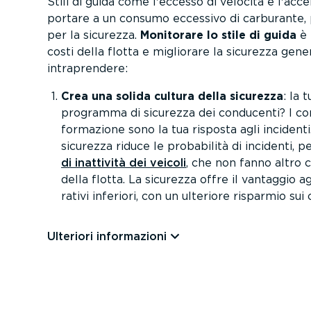
Stili di guida come l'eccesso di velocità e l'acc
portare a un consumo eccessivo di carburante, p
per la sicurezza.
Monitorare lo stile di guida
è 
costi della flotta e migliorare la sicurezza gene
intra­prendere:
Crea una solida cultura della sicurezza
: la 
programma di sicurezza dei conducenti? I c
formazione sono la tua risposta agli incidenti
sicurezza riduce le probabilità di incidenti, 
di inattività dei veicoli
, che non fanno altro c
della flotta. La sicurezza offre il vantaggio a
rativi inferiori, con un ulteriore risparmio sui c
Ulteriori infor­ma­zioni