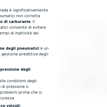
a è signi­fi­ca­ti­va­mente
eumatici non corretta
o di carburante
. Il
atici consente di evitare
mpi di inattività dei
ne degli pneumatici
è un
a gestione predittiva degli
 pressione degli
lle condizioni degli
i di pressione o
 problemi prima che si
icurezza
co veicoli: