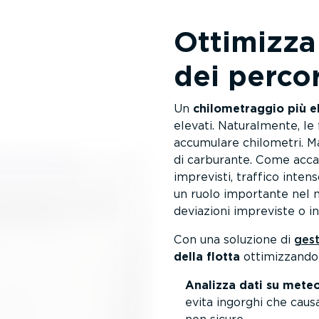
Ottimizza l
dei percor
Un
chilo­me­traggio più 
elevati. Natural­mente, le
accumulare chilometri. Ma
di carburante. Come accad
imprevisti, traffico inte
un ruolo importante nel 
deviazioni impreviste o in
Con una soluzione di
gest
della flotta
ottimiz­zando 
Analizza dati su meteo
evita ingorghi che caus