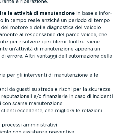
urante e riparazione.
ire le attività di manuten­zione
in base a infor­
ggio in tempo reale anziché un periodo di tempo
to del motore e della diagnostica del veicolo
a­mente al respon­sabile del parco veicoli, che
te per risolvere i problemi. Inoltre, viene
ente un'attività di manuten­zione appena un
 di errore. Altri vantaggi dell'automazione della
a per gli interventi di manuten­zione e le
ti da guasti su strada e rischi per la sicurezza
eputa­zionali e/o finanziarie in caso di incidenti
i con scarsa manuten­zione
 clienti eccellente, che migliora le relazioni
processi ammini­strativi
icolo con assistenza preventiva