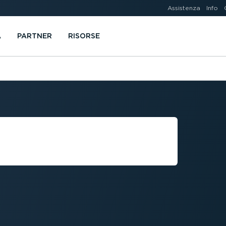
Assistenza
Info
A
PARTNER
RISORSE
 COSTI DELLE
ALI