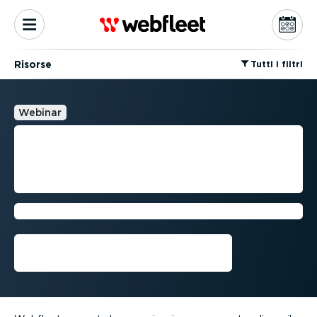
Risorse
⁠Tutti i filtri
Webinar
COME ESEGUIRE PIÙ
ORDINI, OTTIMIZZANDO LE
RISORSE E RISPARMIANDO
Guarda il webinar⁠