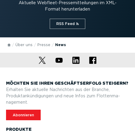
Aktuelle Webfleet-Pres­se­mit­tei­lungen im XML-
Format herun­ter­laden
RSS Feed⁠
Über uns
Presse
News
MÖCHTEN SIE IHREN GESCHÄFTS­ERFOLG STEIGERN?
Erhalten Sie aktuelle Nachrichten aus der Branche,
Produktan­kün­di­gungen und neue Infos zum Flotten­ma­
nagement.
Abonnieren
PRODUKTE