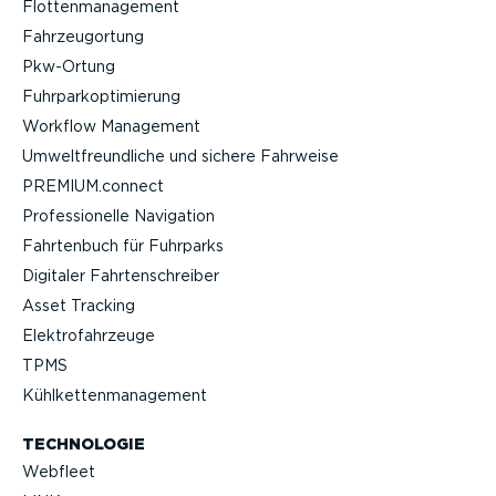
Flotten­ma­nagement
Fahrzeu­g­ortung
Pkw-Ortung
Fuhrpar­k­op­ti­mierung
Workflow Management
Umwelt­freund­liche und sichere Fahrweise
PREMIUM.connect
Profes­sio­nelle Navigation
Fahrtenbuch für Fuhrparks
Digitaler Fahrten­schreiber
Asset Tracking
Elektro­fahr­zeuge
TPMS
Kühlket­ten­ma­nagement
TECHNOLOGIE
Webfleet