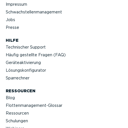
Impressum
Schwach­stel­len­ma­nagement
Jobs
Presse
HILFE
Technischer Support
Häufig gestellte Fragen (FAQ)
Geräteak­ti­vierung
Lösungs­kon­fi­gu­rator
Sparrechner
RESSOURCEN
Blog
Flotten­management-Glossar
Ressourcen
Schulungen