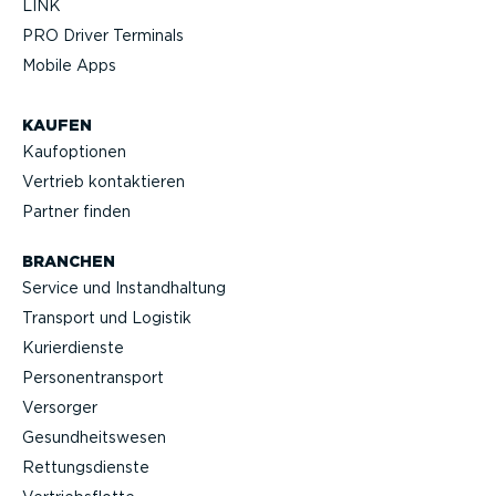
LINK
PRO Driver Terminals
Mobile Apps
KAUFEN
Kaufop­tionen
Vertrieb kontak­tieren
Partner finden
BRANCHEN
Service und Instand­haltung
Transport und Logistik
Kurier­dienste
Perso­nen­transport
Versorger
Gesund­heits­wesen
Rettungs­dienste