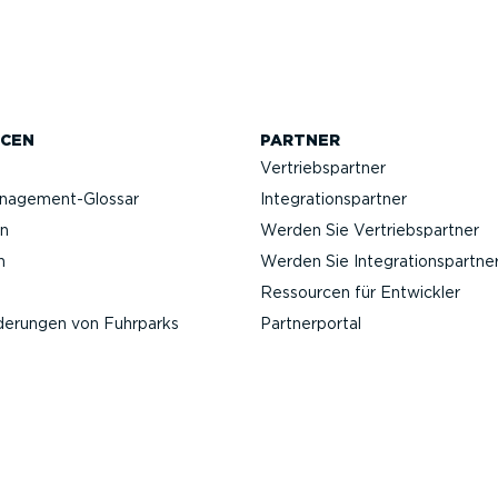
CEN
PARTNER
Vertriebs­partner
anagement-Glossar
Integra­ti­ons­partner
n
Werden Sie Vertriebs­partner
n
Werden Sie Integra­ti­ons­partne
Ressourcen für Entwickler
­de­rungen von Fuhrparks
Partner­portal