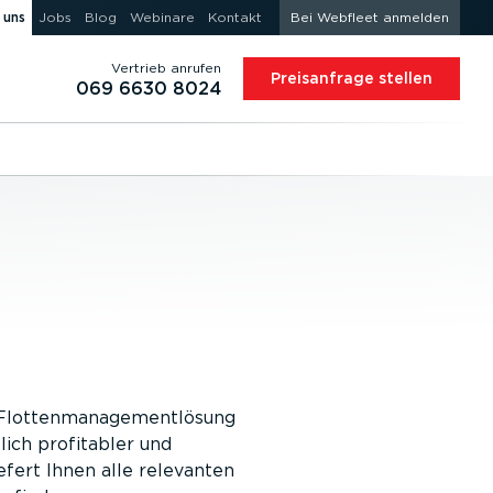
 uns
Jobs
Blog
Webinare
Kontakt
Bei Webfleet anmelden
Vertrieb anrufen
Preis­an­frage stellen
069 6630 8024
ine Flottenmanagementlösung
lich profitabler und
efert Ihnen alle relevanten