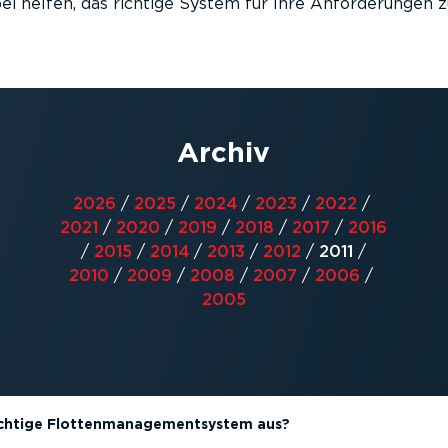
ei helfen, das richtige System für Ihre Anforderungen z
Archiv
2026
/
2025
/
2024
/
2023
/
2022
/
2021
/
2020
/
2019
/
2018
/
2017
/
2016
/
2015
/
2014
/
2013
/
2012
/
2011
/
2010
/
2009
/
2008
/
2007
/
2006
/
2005
richtige Flottenmanagementsystem aus?