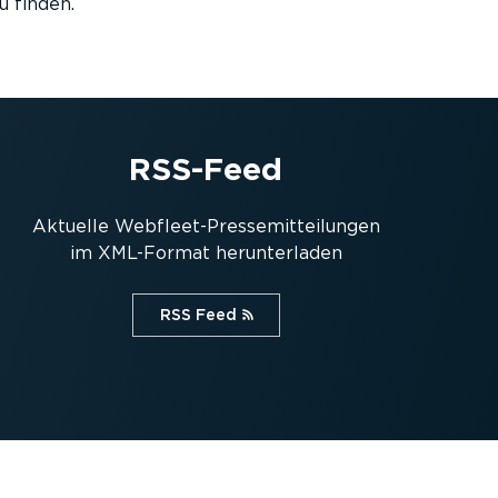
u finden.
RSS-Feed
Aktuelle Webfleet-Pres­se­mit­tei­lungen
im XML-Format herun­ter­laden
RSS Feed⁠