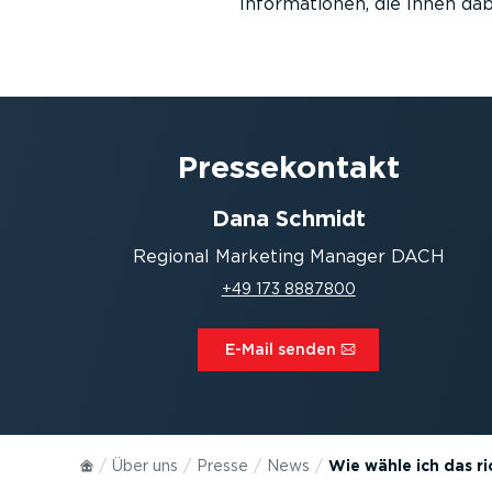
Informationen, die Ihnen dab
Presse­kontakt
Dana Schmidt
Regional Marketing Manager DACH
+49 173 8887800
E-Mail senden⁠
Über uns
Presse
News
Wie wähle ich das 