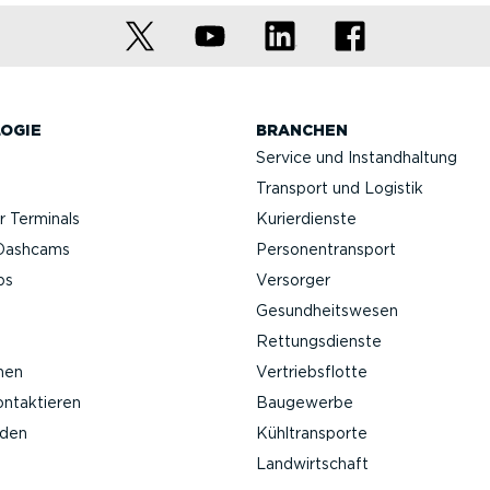
OGIE
BRANCHEN
Service und Instand­haltung
Transport und Logistik
 Terminals
Kurier­dienste
Da­shcams
Perso­nen­transport
ps
Versorger
Gesund­heits­wesen
Rettungs­dienste
nen
Vertriebs­flotte
ontak­tieren
Baugewerbe
nden
Kühltrans­porte
Landwirt­schaft