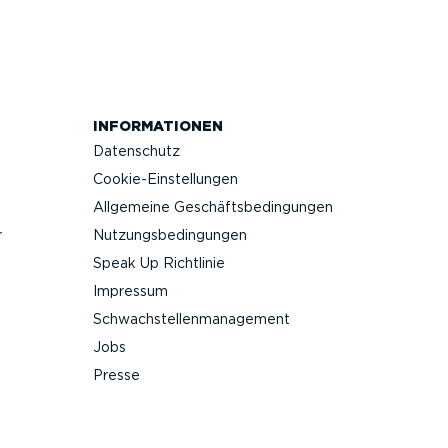
INFOR­MA­TIONEN
Datenschutz
Cookie-Ein­stel­lungen
Allgemeine Geschäfts­be­din­gungen
r
Nutzungs­be­din­gungen
Speak Up Richtlinie
Impressum
Schwach­stel­len­ma­nagement
Jobs
Presse