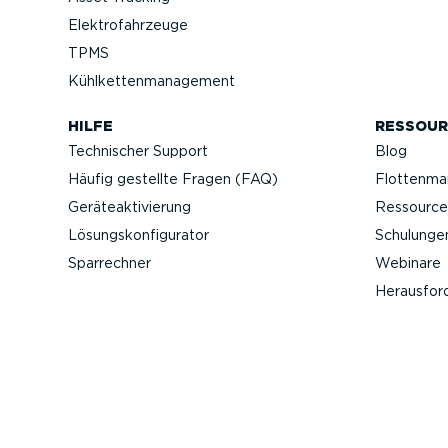
Elektro­fahr­zeuge
TPMS
Kühlket­ten­ma­nagement
HILFE
RESSOUR
Technischer Support
Blog
Häufig gestellte Fragen (FAQ)
Flotten­m
Geräteak­ti­vierung
Ressource
Lösungs­kon­fi­gu­rator
Schulunge
Sparrechner
Webinare
Heraus­for