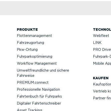
PRODUKTE
TECHNOL
Flotten­ma­nagement
Webfleet
Fahrzeu­g­ortung
LINK
Pkw-Ortung
PRO Driver
Fuhrpar­k­op­ti­mierung
Fuhrpar­k-
Workflow Management
Mobile Ap
Umwelt­freund­liche und sichere
Fahrweise
KAUFEN
PREMIUM.connect
Kaufop­tio
Profes­sio­nelle Navigation
Vertrieb k
Fahrtenbuch für Fuhrparks
Partner fi
Digitaler Fahrten­schreiber
Asset Tracking