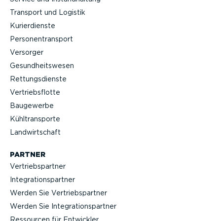
Transport und Logistik
Kurier­dienste
Perso­nen­transport
Versorger
Gesund­heits­wesen
Rettungs­dienste
Vertriebs­flotte
Baugewerbe
Kühltrans­porte
Landwirt­schaft
PARTNER
Vertriebs­partner
Integra­ti­ons­partner
Werden Sie Vertriebs­partner
Werden Sie Integra­ti­ons­partner
Ressourcen für Entwickler