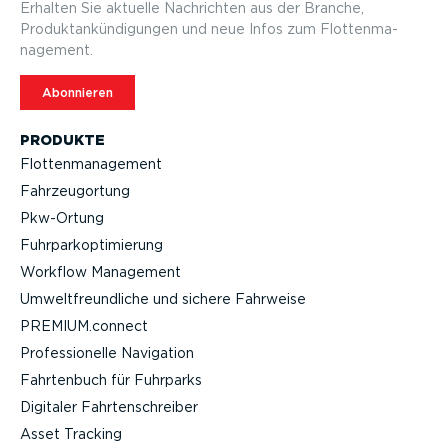
Erhalten Sie aktuelle Nachrichten aus der Branche,
Produktan­kün­di­gungen und neue Infos zum Flotten­ma­
nagement.
Abonnieren
PRODUKTE
Flotten­ma­nagement
Fahrzeu­g­ortung
Pkw-Ortung
Fuhrpar­k­op­ti­mierung
Workflow Management
Umwelt­freund­liche und sichere Fahrweise
PREMIUM.connect
Profes­sio­nelle Navigation
Fahrtenbuch für Fuhrparks
Digitaler Fahrten­schreiber
Asset Tracking