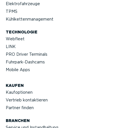
Elektro­fahr­zeuge
TPMS
Kühlket­ten­ma­nagement
TECHNOLOGIE
Webfleet
LINK
PRO Driver Terminals
Fuhrpar­k-Da­shcams
Mobile Apps
KAUFEN
Kaufop­tionen
Vertrieb kontak­tieren
Partner finden
BRANCHEN
Service und Instand­haltung