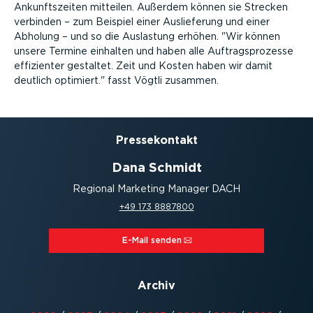
Ankunftszeiten mitteilen. Außerdem können sie Strecken
verbinden – zum Beispiel einer Auslieferung und einer
Abholung – und so die Auslastung erhöhen.
Wir können
unsere Termine einhalten und haben alle Auftragsprozesse
effizienter gestaltet. Zeit und Kosten haben wir damit
deutlich optimiert.
fasst Vögtli zusammen.
Presse­kontakt
Dana Schmidt
Regional Marketing Manager DACH
+49 173 8887800
E-Mail senden⁠
Archiv