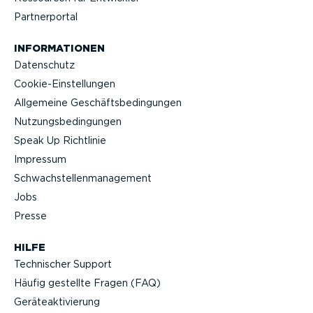
Partner­portal
INFOR­MA­TIONEN
Datenschutz
Cookie-Ein­stel­lungen
Allgemeine Geschäfts­be­din­gungen
Nutzungs­be­din­gungen
Speak Up Richtlinie
Impressum
Schwach­stel­len­ma­nagement
Jobs
Presse
HILFE
Technischer Support
Häufig gestellte Fragen (FAQ)
Geräteak­ti­vierung