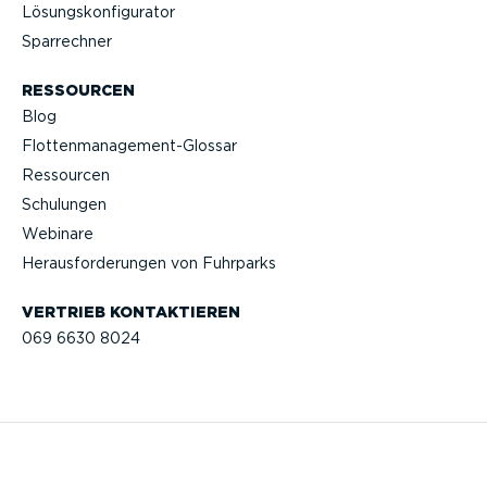
Lösungs­kon­fi­gu­rator
Sparrechner
RESSOURCEN
Blog
Flotten­management-Glossar
Ressourcen
Schulungen
Webinare
Heraus­for­de­rungen von Fuhrparks
VERTRIEB KONTAK­TIEREN
069 6630 8024