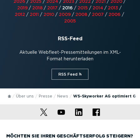
2026
/
2025
/
2024
/
2023
/
2022
/
2021
/
2020
/
2019
/
2018
/
2017
/
2016
/
2015
/
2014
/
2013
/
2012
/
2011
/
2010
/
2009
/
2008
/
2007
/
2006
/
2005
RSS-Feed
Aktuelle Webfleet-Pres­se­mit­tei­lungen im XML-
Format herun­ter­laden
RSS Feed⁠
Über uns
Presse
News
WS-Skyworker AG optimiert Ge
MÖCHTEN SIE IHREN GESCHÄFTS­ERFOLG STEIGERN?