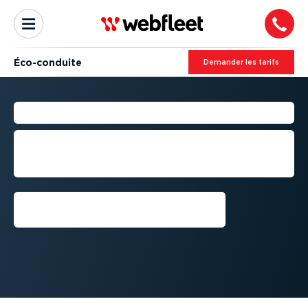
Éco-con­duite
Demander les tarifs
ÉCO-CON­DUITE
Adoptez la conduite écologique pour
une flotte sécurisée, moins polluante et
plus économe !
Parler à un expert⁠