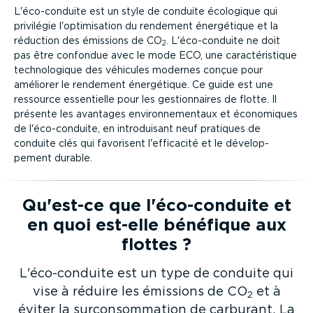
L'éco-con­duite est un style de conduite écologique qui
privilégie l'optimi­sation du rendement énergétique et la
réduction des émissions de CO
. L'éco-con­duite ne doit
2
pas être confondue avec le mode ECO, une carac­té­ris­tique
techno­lo­gique des véhicules modernes conçue pour
améliorer le rendement énergétique. Ce guide est une
ressource essentielle pour les gestion­naires de flotte. Il
présente les avantages environ­ne­mentaux et économiques
de l'éco-con­duite, en intro­duisant neuf pratiques de
conduite clés qui favorisent l'efficacité et le dévelop­
pement durable.
Qu'est-ce que l'éco-con­duite et
en quoi est-elle bénéfique aux
flottes ?
L'éco-con­duite est un type de conduite qui
vise à réduire les émissions de CO
et à
2
éviter la surcon­som­mation de carburant. La