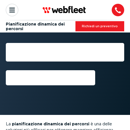
Piani­fi­ca­zione dinamica dei
Richiedi un preventivo
percorsi
PIANI­FI­CA­ZIONE DINAMICA
DEI PERCORSI
Richiesta di richiamata
La
piani­fi­ca­zione dinamica dei percorsi
è una delle
soluzioni più efficaci per ottenere maggiore efficienza,