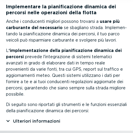
Imple­mentare la piani­fi­ca­zione dinamica dei
percorsi nelle operazioni della flotta
Anche i conducenti migliori possono trovarsi a
usare più
carburante del necessario
se sbagliano strada. Imple­men­
tando la piani­fi­ca­zione dinamica dei percorsi, il tuo parco
veicoli può risparmiare carburante e svolgere più lavori.
L
'imple­men­ta­zione della piani­fi­ca­zione dinamica dei
percorsi
prevede l'integra­zione di sistemi telematici
avanzati in grado di elaborare dati in tempo reale
provenienti da varie fonti, tra cui GPS, report sul traffico e
aggior­na­menti meteo. Questi sistemi utilizzano i dati per
fornire a te e ai tuoi conducenti regolazioni aggiornate dei
percorsi, garantendo che siano sempre sulla strada migliore
possibile.
Di seguito sono riportati gli strumenti e le funzioni essenziali
della piani­fi­ca­zione dinamica dei percorsi:
Ulteriori infor­ma­zioni