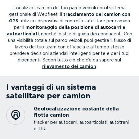
Localizza i camion del tuo parco veicoli con il sistema
gestionale di Webfleet. Il
traccia­mento dei camion con
GPS
utilizza i dispositivi di controllo satellitare per camion
per il
monito­raggio della posizione di autocarri e
autoar­ti­colati
, nonché lo stile di guida dei conducenti. Con
una visibilità totale sul parco veicoli, puoi gestire il flusso di
lavoro del tuo team con efficacia e al tempo stesso
prendere decisioni aziendali intel­li­genti per te e per i tuoi
dipendenti. Scopri tutto ciò che c’è da sapere
sul
rilevamento dei camion
.
I vantaggi di un sistema
satellitare per camion
Geolo­ca­liz­za­zione costante della
flotta camion
tracker per autocarri, autoar­ti­colati, autotreni
e TIR