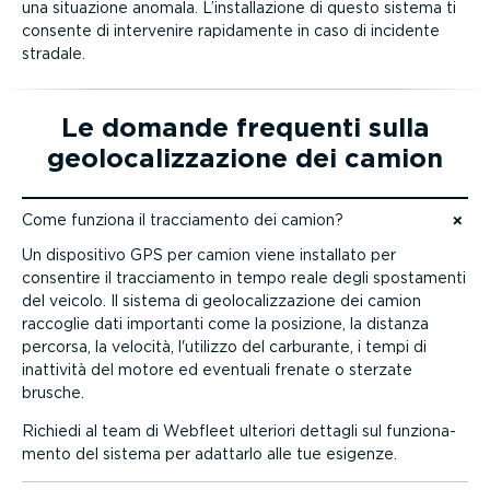
una situazione anomala. L’instal­la­zione di questo sistema ti
consente di intervenire rapidamente in caso di incidente
stradale.
Le domande frequenti sulla
geolo­ca­liz­za­zione dei camion
Come funziona il traccia­mento dei camion?
Vai ai contenuti
Un dispositivo GPS per camion viene installato per
consentire il traccia­mento in tempo reale degli spostamenti
del veicolo. Il sistema di geolo­ca­liz­za­zione dei camion
raccoglie dati importanti come la posizione, la distanza
percorsa, la velocità, l'utilizzo del carburante, i tempi di
inattività del motore ed eventuali frenate o sterzate
brusche.
Richiedi al team di Webfleet ulteriori dettagli sul funzio­na­
mento del sistema per adattarlo alle tue esigenze.