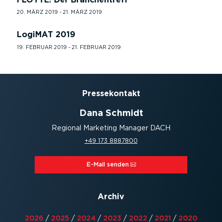
20. MÄRZ 2019 - 21. MÄRZ 2019
LogiMAT 2019
19. FEBRUAR 2019 - 21. FEBRUAR 2019
Presse­kontakt
Dana Schmidt
Regional Marketing Manager DACH
+49 173 8887800
E-Mail senden⁠
Archiv
2026
/
2025
/
2024
/
2023
/
2022
/
2021
/
2020