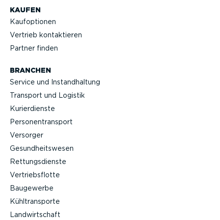
KAUFEN
Kaufop­tionen
Vertrieb kontak­tieren
Partner finden
BRANCHEN
Service und Instand­haltung
Transport und Logistik
Kurier­dienste
Perso­nen­transport
Versorger
Gesund­heits­wesen
Rettungs­dienste
Vertriebs­flotte
Baugewerbe
Kühltrans­porte
Landwirt­schaft