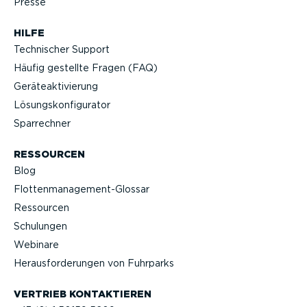
Presse
HILFE
Technischer Support
Häufig gestellte Fragen (FAQ)
Geräteak­ti­vierung
Lösungs­kon­fi­gu­rator
Sparrechner
RESSOURCEN
Blog
Flotten­management-Glossar
Ressourcen
Schulungen
Webinare
Heraus­for­de­rungen von Fuhrparks
VERTRIEB KONTAK­TIEREN