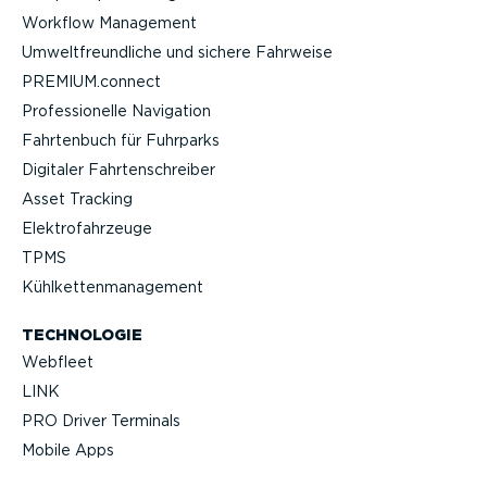
Workflow Management
Umwelt­freund­liche und sichere Fahrweise
PREMIUM.connect
Profes­sio­nelle Navigation
Fahrtenbuch für Fuhrparks
Digitaler Fahrten­schreiber
Asset Tracking
Elektro­fahr­zeuge
TPMS
Kühlket­ten­ma­nagement
TECHNOLOGIE
Webfleet
LINK
PRO Driver Terminals
Mobile Apps