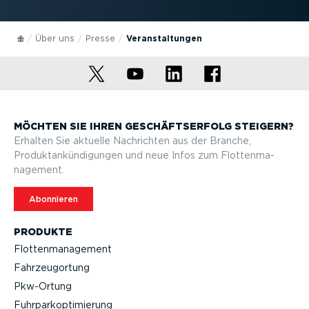
Über uns
Presse
Veran­stal­tungen
MÖCHTEN SIE IHREN GESCHÄFTS­ERFOLG STEIGERN?
Erhalten Sie aktuelle Nachrichten aus der Branche,
Produktan­kün­di­gungen und neue Infos zum Flotten­ma­
nagement.
Abonnieren
PRODUKTE
Flotten­ma­nagement
Fahrzeu­g­ortung
Pkw-Ortung
Fuhrpar­k­op­ti­mierung