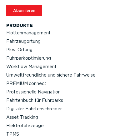
Abonnieren
PRODUKTE
Flotten­ma­nagement
Fahrzeu­g­ortung
Pkw-Ortung
Fuhrpar­k­op­ti­mierung
Workflow Management
Umwelt­freund­liche und sichere Fahrweise
PREMIUM.connect
Profes­sio­nelle Navigation
Fahrtenbuch für Fuhrparks
Digitaler Fahrten­schreiber
Asset Tracking
Elektro­fahr­zeuge
TPMS