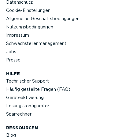
Datenschutz
Cookie-Ein­stel­lungen
Allgemeine Geschäfts­be­din­gungen
Nutzungs­be­din­gungen
Impressum
Schwach­stel­len­ma­nagement
Jobs
Presse
HILFE
Technischer Support
Häufig gestellte Fragen (FAQ)
Geräteak­ti­vierung
Lösungs­kon­fi­gu­rator
Sparrechner
RESSOURCEN
Blog