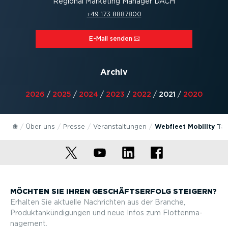
Regional Marketing Manager DACH
+49 173 8887800
E-Mail senden⁠
Archiv
2026
/
2025
/
2024
/
2023
/
2022
/
2021
/
2020
Über uns
Presse
Veran­stal­tungen
Webfleet Mobility Tal
MÖCHTEN SIE IHREN GESCHÄFTS­ERFOLG STEIGERN?
Erhalten Sie aktuelle Nachrichten aus der Branche,
Produktan­kün­di­gungen und neue Infos zum Flotten­ma­
nagement.