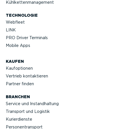
Kühlket­ten­ma­nagement
TECHNOLOGIE
Webfleet
LINK
PRO Driver Terminals
Mobile Apps
KAUFEN
Kaufop­tionen
Vertrieb kontak­tieren
Partner finden
BRANCHEN
Service und Instand­haltung
Transport und Logistik
Kurier­dienste
Perso­nen­transport