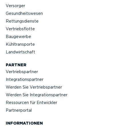
Versorger
Gesund­heits­wesen
Rettungs­dienste
Vertriebs­flotte
Baugewerbe
Kühltrans­porte
Landwirt­schaft
PARTNER
Vertriebs­partner
Integra­ti­ons­partner
Werden Sie Vertriebs­partner
Werden Sie Integra­ti­ons­partner
Ressourcen für Entwickler
Partner­portal
INFOR­MA­TIONEN