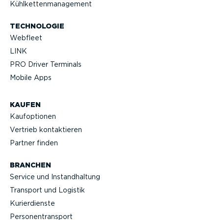
Kühlket­ten­ma­nagement
TECHNOLOGIE
Webfleet
LINK
PRO Driver Terminals
Mobile Apps
KAUFEN
Kaufop­tionen
Vertrieb kontak­tieren
Partner finden
BRANCHEN
Service und Instand­haltung
Transport und Logistik
Kurier­dienste
Perso­nen­transport