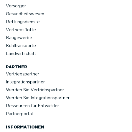
Versorger
Gesund­heits­wesen
Rettungs­dienste
Vertriebs­flotte
Baugewerbe
Kühltrans­porte
Landwirt­schaft
PARTNER
Vertriebs­partner
Integra­ti­ons­partner
Werden Sie Vertriebs­partner
Werden Sie Integra­ti­ons­partner
Ressourcen für Entwickler
Partner­portal
INFOR­MA­TIONEN