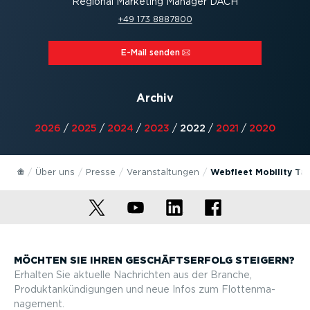
Regional Marketing Manager DACH
+49 173 8887800
E-Mail senden⁠
Archiv
2026
/
2025
/
2024
/
2023
/
2022
/
2021
/
2020
Über uns
Presse
Veran­stal­tungen
Webfleet Mobility Tal
MÖCHTEN SIE IHREN GESCHÄFTS­ERFOLG STEIGERN?
Erhalten Sie aktuelle Nachrichten aus der Branche,
Produktan­kün­di­gungen und neue Infos zum Flotten­ma­
nagement.