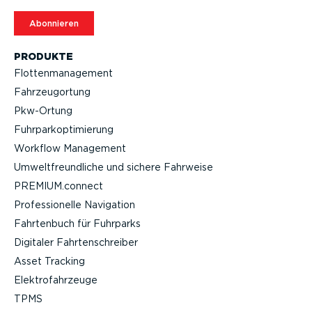
Abonnieren
PRODUKTE
Flotten­ma­nagement
Fahrzeu­g­ortung
Pkw-Ortung
Fuhrpar­k­op­ti­mierung
Workflow Management
Umwelt­freund­liche und sichere Fahrweise
PREMIUM.connect
Profes­sio­nelle Navigation
Fahrtenbuch für Fuhrparks
Digitaler Fahrten­schreiber
Asset Tracking
Elektro­fahr­zeuge
TPMS