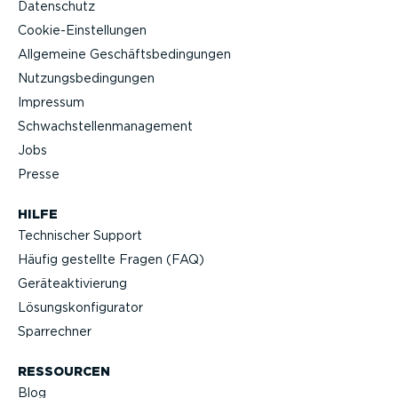
Datenschutz
Cookie-Ein­stel­lungen
Allgemeine Geschäfts­be­din­gungen
Nutzungs­be­din­gungen
Impressum
Schwach­stel­len­ma­nagement
Jobs
Presse
HILFE
Technischer Support
Häufig gestellte Fragen (FAQ)
Geräteak­ti­vierung
Lösungs­kon­fi­gu­rator
Sparrechner
RESSOURCEN
Blog