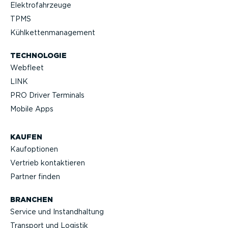
Elektro­fahr­zeuge
TPMS
Kühlket­ten­ma­nagement
TECHNOLOGIE
Webfleet
LINK
PRO Driver Terminals
Mobile Apps
KAUFEN
Kaufop­tionen
Vertrieb kontak­tieren
Partner finden
BRANCHEN
Service und Instand­haltung
Transport und Logistik