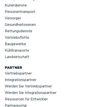
Kurier­dienste
Perso­nen­transport
Versorger
Gesund­heits­wesen
Rettungs­dienste
Vertriebs­flotte
Baugewerbe
Kühltrans­porte
Landwirt­schaft
PARTNER
Vertriebs­partner
Integra­ti­ons­partner
Werden Sie Vertriebs­partner
Werden Sie Integra­ti­ons­partner
Ressourcen für Entwickler
Partner­portal