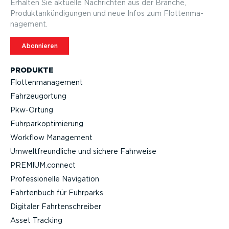
Erhalten Sie aktuelle Nachrichten aus der Branche,
Produktan­kün­di­gungen und neue Infos zum Flotten­ma­
nagement.
Abonnieren
PRODUKTE
Flotten­ma­nagement
Fahrzeu­g­ortung
Pkw-Ortung
Fuhrpar­k­op­ti­mierung
Workflow Management
Umwelt­freund­liche und sichere Fahrweise
PREMIUM.connect
Profes­sio­nelle Navigation
Fahrtenbuch für Fuhrparks
Digitaler Fahrten­schreiber
Asset Tracking