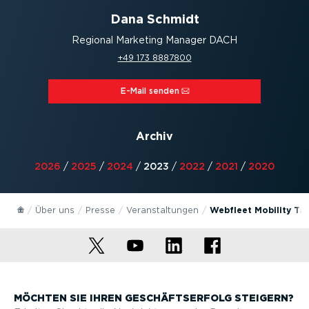
Dana Schmidt
Regional Marketing Manager DACH
+49 173 8887800
E-Mail senden⁠
Archiv
2026
/
2025
/
2024
/
2023
/
2022
/
2021
/
2020
Über uns
Presse
Veran­stal­tungen
Webfleet Mobility Tal
MÖCHTEN SIE IHREN GESCHÄFTS­ERFOLG STEIGERN?