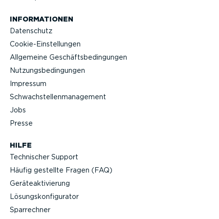
INFOR­MA­TIONEN
Datenschutz
Cookie-Ein­stel­lungen
Allgemeine Geschäfts­be­din­gungen
Nutzungs­be­din­gungen
Impressum
Schwach­stel­len­ma­nagement
Jobs
Presse
HILFE
Technischer Support
Häufig gestellte Fragen (FAQ)
Geräteak­ti­vierung
Lösungs­kon­fi­gu­rator
Sparrechner