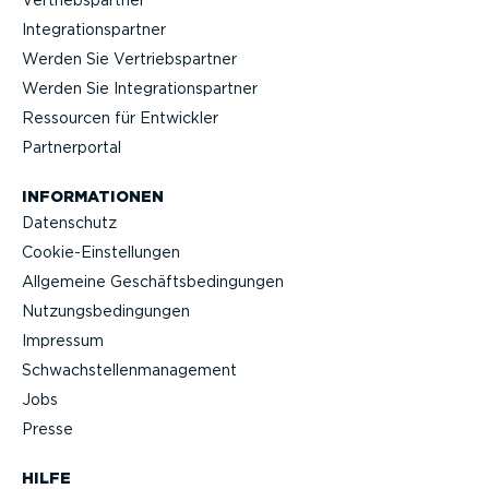
Vertriebs­partner
Integra­ti­ons­partner
Werden Sie Vertriebs­partner
Werden Sie Integra­ti­ons­partner
Ressourcen für Entwickler
Partner­portal
INFOR­MA­TIONEN
Datenschutz
Cookie-Ein­stel­lungen
Allgemeine Geschäfts­be­din­gungen
Nutzungs­be­din­gungen
Impressum
Schwach­stel­len­ma­nagement
Jobs
Presse
HILFE