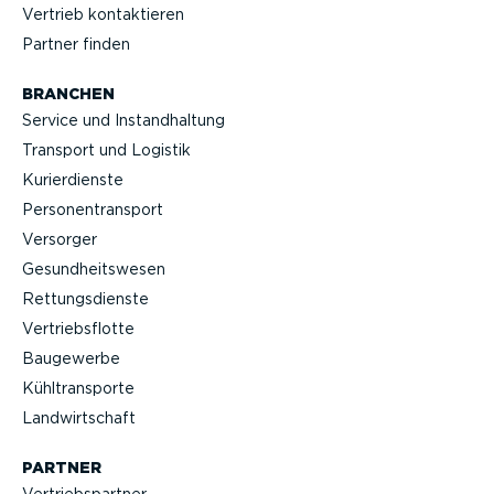
Vertrieb kontak­tieren
Partner finden
BRANCHEN
Service und Instand­haltung
Transport und Logistik
Kurier­dienste
Perso­nen­transport
Versorger
Gesund­heits­wesen
Rettungs­dienste
Vertriebs­flotte
Baugewerbe
Kühltrans­porte
Landwirt­schaft
PARTNER