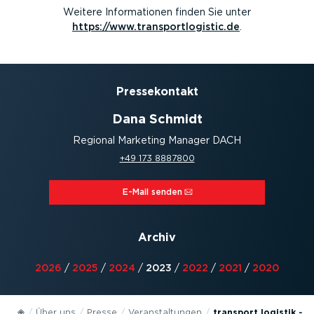
Weitere Informationen finden Sie unter
https://www.transportlogistic.de
.
Presse­kontakt
Dana Schmidt
Regional Marketing Manager DACH
+49 173 8887800
E-Mail senden⁠
Archiv
2026
/
2025
/
2024
/
2023
/
2022
/
2021
/
2020
Über uns
Presse
Veran­stal­tungen
transport logistik - 