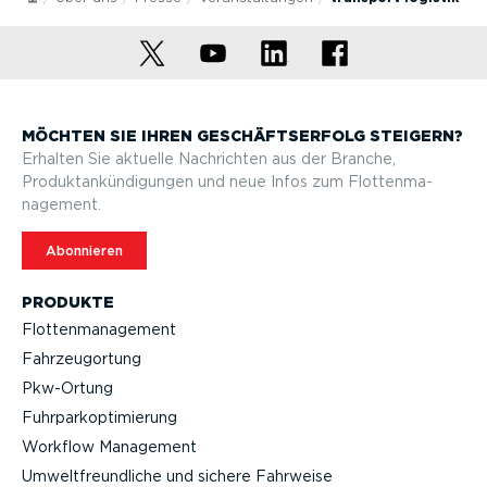
MÖCHTEN SIE IHREN GESCHÄFTS­ERFOLG STEIGERN?
Erhalten Sie aktuelle Nachrichten aus der Branche,
Produktan­kün­di­gungen und neue Infos zum Flotten­ma­
nagement.
Abonnieren
PRODUKTE
Flotten­ma­nagement
Fahrzeu­g­ortung
Pkw-Ortung
Fuhrpar­k­op­ti­mierung
Workflow Management
Umwelt­freund­liche und sichere Fahrweise