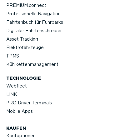
PREMIUM.connect
Profes­sio­nelle Navigation
Fahrtenbuch für Fuhrparks
Digitaler Fahrten­schreiber
Asset Tracking
Elektro­fahr­zeuge
TPMS
Kühlket­ten­ma­nagement
TECHNOLOGIE
Webfleet
LINK
PRO Driver Terminals
Mobile Apps
KAUFEN
Kaufop­tionen