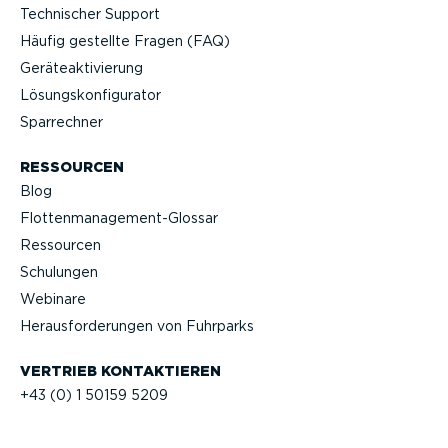
Technischer Support
Häufig gestellte Fragen (FAQ)
Geräteak­ti­vierung
Lösungs­kon­fi­gu­rator
Sparrechner
RESSOURCEN
Blog
Flotten­management-Glossar
Ressourcen
Schulungen
Webinare
Heraus­for­de­rungen von Fuhrparks
VERTRIEB KONTAK­TIEREN
+43 (0) 1 50159 5209