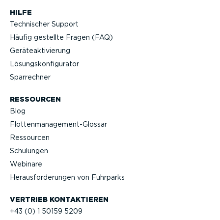
HILFE
Technischer Support
Häufig gestellte Fragen (FAQ)
Geräteak­ti­vierung
Lösungs­kon­fi­gu­rator
Sparrechner
RESSOURCEN
Blog
Flotten­management-Glossar
Ressourcen
Schulungen
Webinare
Heraus­for­de­rungen von Fuhrparks
VERTRIEB KONTAK­TIEREN
+43 (0) 1 50159 5209