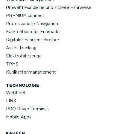
Umwelt­freund­liche und sichere Fahrweise
PREMIUM.connect
Profes­sio­nelle Navigation
Fahrtenbuch für Fuhrparks
Digitaler Fahrten­schreiber
Asset Tracking
Elektro­fahr­zeuge
TPMS
Kühlket­ten­ma­nagement
TECHNOLOGIE
Webfleet
LINK
PRO Driver Terminals
Mobile Apps
KAUFEN