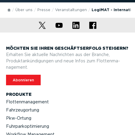
Über uns
Presse
Veran­stal­tungen
LogiMAT - Internatio
MÖCHTEN SIE IHREN GESCHÄFTS­ERFOLG STEIGERN?
Erhalten Sie aktuelle Nachrichten aus der Branche,
Produktan­kün­di­gungen und neue Infos zum Flotten­ma­
nagement.
Abonnieren
PRODUKTE
Flotten­ma­nagement
Fahrzeu­g­ortung
Pkw-Ortung
Fuhrpar­k­op­ti­mierung
Workflow Management