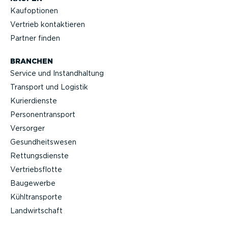
Kaufop­tionen
Vertrieb kontak­tieren
Partner finden
BRANCHEN
Service und Instand­haltung
Transport und Logistik
Kurier­dienste
Perso­nen­transport
Versorger
Gesund­heits­wesen
Rettungs­dienste
Vertriebs­flotte
Baugewerbe
Kühltrans­porte
Landwirt­schaft