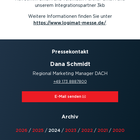
unserem Integrationspartner 3kb
Weitere Informationen finden Sie unter
https://www.logimat-messe.de/
.
Presse­kontakt
Dana Schmidt
Regional Marketing Manager DACH
+49 173 8887800
E-Mail senden⁠
Archiv
2026
/
2025
/
2024
/
2023
/
2022
/
2021
/
2020