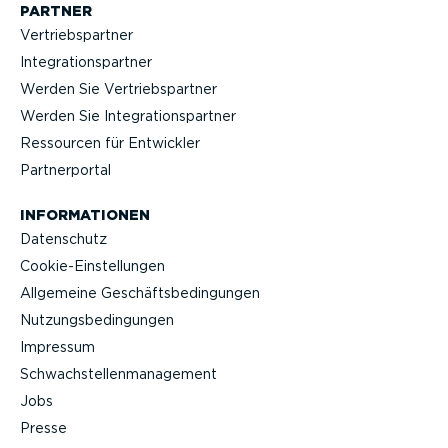
PARTNER
Vertriebs­partner
Integra­ti­ons­partner
Werden Sie Vertriebs­partner
Werden Sie Integra­ti­ons­partner
Ressourcen für Entwickler
Partner­portal
INFOR­MA­TIONEN
Datenschutz
Cookie-Ein­stel­lungen
Allgemeine Geschäfts­be­din­gungen
Nutzungs­be­din­gungen
Impressum
Schwach­stel­len­ma­nagement
Jobs
Presse