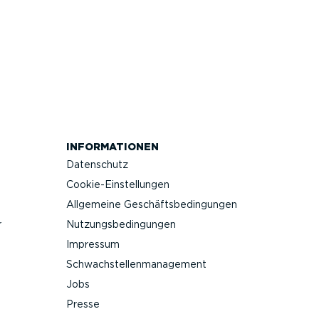
INFOR­MA­TIONEN
Datenschutz
Cookie-Ein­stel­lungen
Allgemeine Geschäfts­be­din­gungen
r
Nutzungs­be­din­gungen
Impressum
Schwach­stel­len­ma­nagement
Jobs
Presse