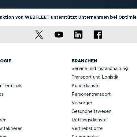
unktion von WEBFLEET unterstützt Unternehmen bei Optimie
OGIE
BRANCHEN
Service und Instand­haltung
Transport und Logistik
 Terminals
Kurier­dienste
ps
Perso­nen­transport
Versorger
Gesund­heits­wesen
nen
Rettungs­dienste
ontak­tieren
Vertriebs­flotte