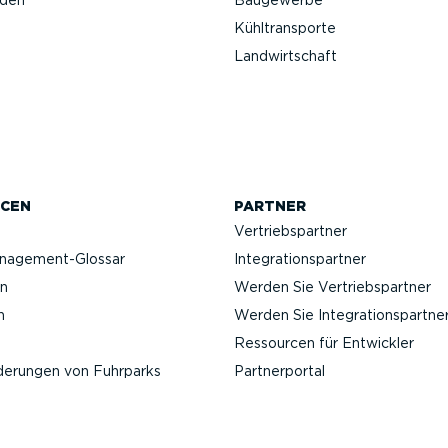
nden
Baugewerbe
Kühltrans­porte
Landwirt­schaft
CEN
PARTNER
Vertriebs­partner
anagement-Glossar
Integra­ti­ons­partner
n
Werden Sie Vertriebs­partner
n
Werden Sie Integra­ti­ons­partne
Ressourcen für Entwickler
­de­rungen von Fuhrparks
Partner­portal