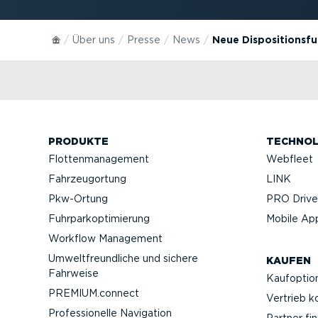
Über uns
Presse
News
Neue Dispositionsf
PRODUKTE
TECHNOL
Flotten­ma­nagement
Webfleet
Fahrzeu­g­ortung
LINK
Pkw-Ortung
PRO Driver
Fuhrpar­k­op­ti­mierung
Mobile Ap
Workflow Management
Umwelt­freund­liche und sichere
KAUFEN
Fahrweise
Kaufop­tio
PREMIUM.connect
Vertrieb k
Profes­sio­nelle Navigation