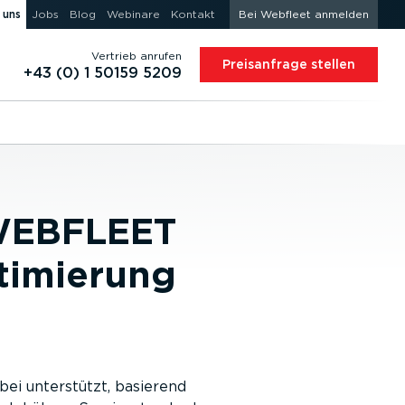
 uns
Jobs
Blog
Webinare
Kontakt
Bei Webfleet anmelden
Vertrieb anrufen
Preis­an­frage stellen
+43 (0) 1 50159 5209
 WEBFLEET
timierung
ei unterstützt, basierend