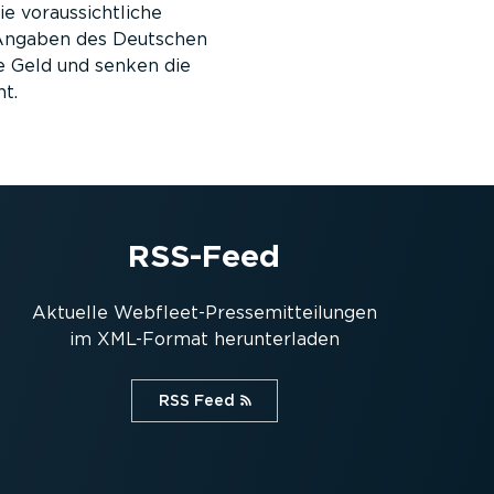
e voraussichtliche
 Angaben des Deutschen
e Geld und senken die
t.
RSS-Feed
Aktuelle Webfleet-Pres­se­mit­tei­lungen
im XML-Format herun­ter­laden
RSS Feed⁠