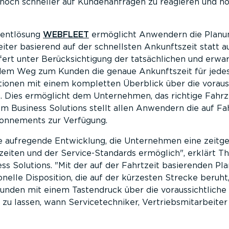
, noch schneller auf Kundenanfragen zu reagieren und n
mentlösung
WEBFLEET
ermöglicht Anwendern die Planun
ter basierend auf der schnellsten Ankunftszeit statt a
rt unter Berücksichtigung der tatsächlichen und erwa
dem Weg zum Kunden die genaue Ankunftszeit für jedes
tionen mit einem kompletten Überblick über die voraus
e. Dies ermöglicht dem Unternehmen, das richtige Fahr
 Business Solutions stellt allen Anwendern die auf Fah
onnements zur Verfügung.
ne aufregende Entwicklung, die Unternehmen eine zeitge
zeiten und der Service-Standards ermöglich
, erklärt 
ss Solutions.
Mit der auf der Fahrtzeit basierenden P
ionelle Disposition, die auf der kürzesten Strecke beruht
den mit einem Tastendruck über die voraussichtliche 
 zu lassen, wann Servicetechniker, Vertriebsmitarbeite