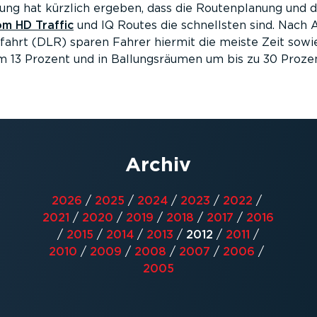
ng hat kürzlich ergeben, dass die Routenplanung und di
m HD Traffic
und IQ Routes die schnellsten sind. Nach
ahrt (DLR) sparen Fahrer hiermit die meiste Zeit sowi
um 13 Prozent und in Ballungsräumen um bis zu 30 Prozen
Archiv
2026
/
2025
/
2024
/
2023
/
2022
/
2021
/
2020
/
2019
/
2018
/
2017
/
2016
/
2015
/
2014
/
2013
/
2012
/
2011
/
2010
/
2009
/
2008
/
2007
/
2006
/
2005