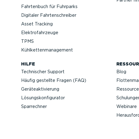
Partner fi
Fahrtenbuch für Fuhrparks
Digitaler Fahrten­schreiber
Asset Tracking
Elektro­fahr­zeuge
TPMS
Kühlket­ten­ma­nagement
HILFE
RESSOUR
Technischer Support
Blog
Häufig gestellte Fragen (FAQ)
Flotten­m
Geräteak­ti­vierung
Ressource
Lösungs­kon­fi­gu­rator
Schulunge
Sparrechner
Webinare
Heraus­for