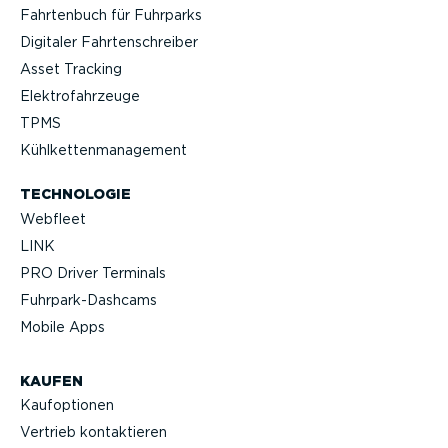
Fahrtenbuch für Fuhrparks
Digitaler Fahrten­schreiber
Asset Tracking
Elektro­fahr­zeuge
TPMS
Kühlket­ten­ma­nagement
TECHNOLOGIE
Webfleet
LINK
PRO Driver Terminals
Fuhrpar­k-Da­shcams
Mobile Apps
KAUFEN
Kaufop­tionen
Vertrieb kontak­tieren