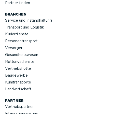
Partner finden
BRANCHEN
Service und Instand­haltung
Transport und Logistik
Kurier­dienste
Perso­nen­transport
Versorger
Gesund­heits­wesen
Rettungs­dienste
Vertriebs­flotte
Baugewerbe
Kühltrans­porte
Landwirt­schaft
PARTNER
Vertriebs­partner
Integra­ti­ons­partner