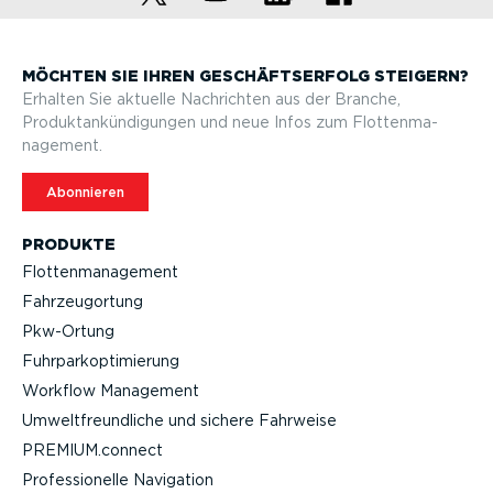
MÖCHTEN SIE IHREN GESCHÄFTS­ERFOLG STEIGERN?
Erhalten Sie aktuelle Nachrichten aus der Branche,
Produktan­kün­di­gungen und neue Infos zum Flotten­ma­
nagement.
Abonnieren
PRODUKTE
Flotten­ma­nagement
Fahrzeu­g­ortung
Pkw-Ortung
Fuhrpar­k­op­ti­mierung
Workflow Management
Umwelt­freund­liche und sichere Fahrweise
PREMIUM.connect
Profes­sio­nelle Navigation