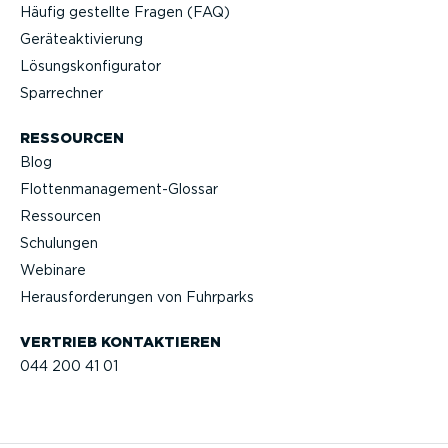
Häufig gestellte Fragen (FAQ)
Geräteak­ti­vierung
Lösungs­kon­fi­gu­rator
Sparrechner
RESSOURCEN
Blog
Flotten­management-Glossar
Ressourcen
Schulungen
Webinare
Heraus­for­de­rungen von Fuhrparks
VERTRIEB KONTAK­TIEREN
044 200 41 01