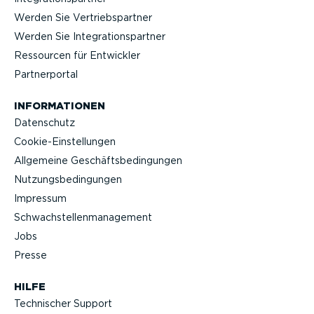
Werden Sie Vertriebs­partner
Werden Sie Integra­ti­ons­partner
Ressourcen für Entwickler
Partner­portal
INFOR­MA­TIONEN
Datenschutz
Cookie-Ein­stel­lungen
Allgemeine Geschäfts­be­din­gungen
Nutzungs­be­din­gungen
Impressum
Schwach­stel­len­ma­nagement
Jobs
Presse
HILFE
Technischer Support