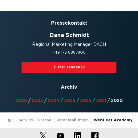
Presse­kontakt
Dana Schmidt
Regional Marketing Manager DACH
+49 173 8887800
E-Mail senden⁠
Archiv
2026
/
2025
/
2024
/
2023
/
2022
/
2021
/
2020
Über uns
Presse
Veran­stal­tungen
Webfleet Academy - 