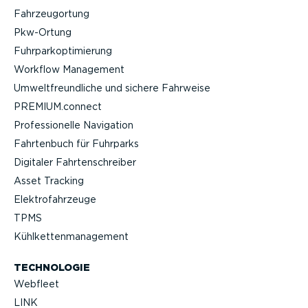
Fahrzeu­g­ortung
Pkw-Ortung
Fuhrpar­k­op­ti­mierung
Workflow Management
Umwelt­freund­liche und sichere Fahrweise
PREMIUM.connect
Profes­sio­nelle Navigation
Fahrtenbuch für Fuhrparks
Digitaler Fahrten­schreiber
Asset Tracking
Elektro­fahr­zeuge
TPMS
Kühlket­ten­ma­nagement
TECHNOLOGIE
Webfleet
LINK