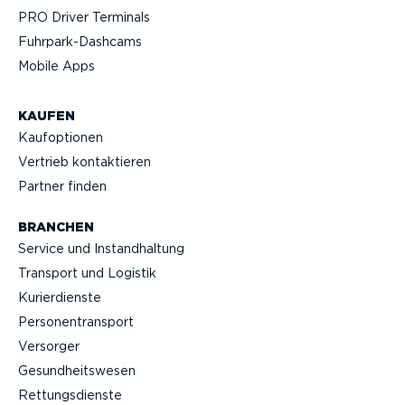
PRO Driver Terminals
Fuhrpar­k-Da­shcams
Mobile Apps
KAUFEN
Kaufop­tionen
Vertrieb kontak­tieren
Partner finden
BRANCHEN
Service und Instand­haltung
Transport und Logistik
Kurier­dienste
Perso­nen­transport
Versorger
Gesund­heits­wesen
Rettungs­dienste