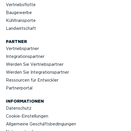
Vertriebs­flotte
Baugewerbe
Kühltrans­porte
Landwirt­schaft
PARTNER
Vertriebs­partner
Integra­ti­ons­partner
Werden Sie Vertriebs­partner
Werden Sie Integra­ti­ons­partner
Ressourcen für Entwickler
Partner­portal
INFOR­MA­TIONEN
Datenschutz
Cookie-Ein­stel­lungen
Allgemeine Geschäfts­be­din­gungen