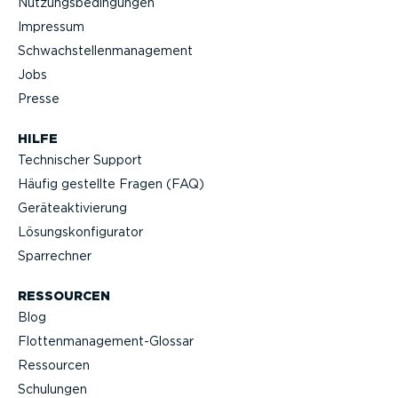
Nutzungs­be­din­gungen
Impressum
Schwach­stel­len­ma­nagement
Jobs
Presse
HILFE
Technischer Support
Häufig gestellte Fragen (FAQ)
Geräteak­ti­vierung
Lösungs­kon­fi­gu­rator
Sparrechner
RESSOURCEN
Blog
Flotten­management-Glossar
Ressourcen
Schulungen