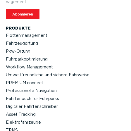
nagement.
Abonnieren
PRODUKTE
Flotten­ma­nagement
Fahrzeu­g­ortung
Pkw-Ortung
Fuhrpar­k­op­ti­mierung
Workflow Management
Umwelt­freund­liche und sichere Fahrweise
PREMIUM.connect
Profes­sio­nelle Navigation
Fahrtenbuch für Fuhrparks
Digitaler Fahrten­schreiber
Asset Tracking
Elektro­fahr­zeuge
TPMS