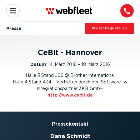
Presse
Preis­an­frage stellen
CeBit - Hannover
Datum
:
14. März 2016 – 18. März 2016
Halle 3 Stand J06 @ Brother International
Halle 4 Stand A34 – Vertreten durch den Software- &
Integrationspartner 3KB GmbH
http://www.cebit.de
Presse­kontakt
Dana Schmidt