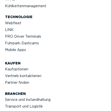
Kühlket­ten­ma­nagement
TECHNOLOGIE
Webfleet
LINK
PRO Driver Terminals
Fuhrpar­k-Da­shcams
Mobile Apps
KAUFEN
Kaufop­tionen
Vertrieb kontak­tieren
Partner finden
BRANCHEN
Service und Instand­haltung
Transport und Logistik