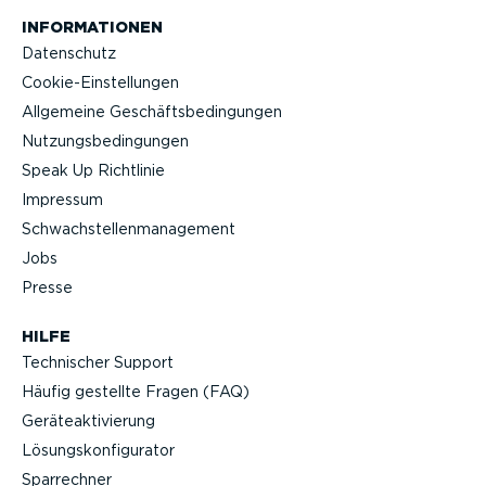
INFOR­MA­TIONEN
Datenschutz
Cookie-Ein­stel­lungen
Allgemeine Geschäfts­be­din­gungen
Nutzungs­be­din­gungen
Speak Up Richtlinie
Impressum
Schwach­stel­len­ma­nagement
Jobs
Presse
HILFE
Technischer Support
Häufig gestellte Fragen (FAQ)
Geräteak­ti­vierung
Lösungs­kon­fi­gu­rator
Sparrechner