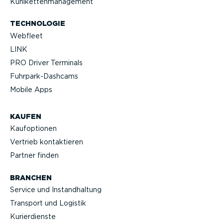
Kühlket­ten­ma­nagement
TECHNOLOGIE
Webfleet
LINK
PRO Driver Terminals
Fuhrpar­k-Da­shcams
Mobile Apps
KAUFEN
Kaufop­tionen
Vertrieb kontak­tieren
Partner finden
BRANCHEN
Service und Instand­haltung
Transport und Logistik
Kurier­dienste