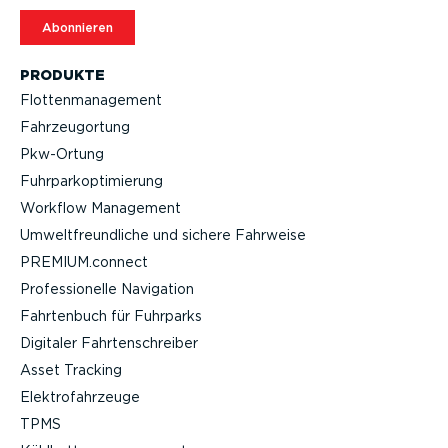
Abonnieren
PRODUKTE
Flotten­ma­nagement
Fahrzeu­g­ortung
Pkw-Ortung
Fuhrpar­k­op­ti­mierung
Workflow Management
Umwelt­freund­liche und sichere Fahrweise
PREMIUM.connect
Profes­sio­nelle Navigation
Fahrtenbuch für Fuhrparks
Digitaler Fahrten­schreiber
Asset Tracking
Elektro­fahr­zeuge
TPMS