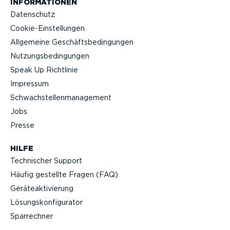
INFOR­MA­TIONEN
Datenschutz
Cookie-Ein­stel­lungen
Allgemeine Geschäfts­be­din­gungen
Nutzungs­be­din­gungen
Speak Up Richtlinie
Impressum
Schwach­stel­len­ma­nagement
Jobs
Presse
HILFE
Technischer Support
Häufig gestellte Fragen (FAQ)
Geräteak­ti­vierung
Lösungs­kon­fi­gu­rator
Sparrechner