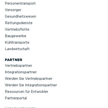
Perso­nen­transport
Versorger
Gesund­heits­wesen
Rettungs­dienste
Vertriebs­flotte
Baugewerbe
Kühltrans­porte
Landwirt­schaft
PARTNER
Vertriebs­partner
Integra­ti­ons­partner
Werden Sie Vertriebs­partner
Werden Sie Integra­ti­ons­partner
Ressourcen für Entwickler
Partner­portal