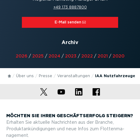
+49 173 8887800
E-Mail senden⁠
Archiv
2026
/
2025
/
2024
/
2023
/
2022
/
2021
/
2020
Über uns
Presse
Veran­stal­tungen
IAA Nutzfahrzeuge 2
MÖCHTEN SIE IHREN GESCHÄFTS­ERFOLG STEIGERN?
Erhalten Sie aktuelle Nachrichten aus der Branche,
Produktan­kün­di­gungen und neue Infos zum Flotten­ma­
nagement.