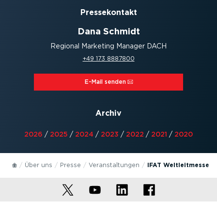
Presse­kontakt
Dana Schmidt
Regional Marketing Manager DACH
+49 173 8887800
E-Mail senden⁠
Archiv
2026
/
2025
/
2024
/
2023
/
2022
/
2021
/
2020
Über uns
Presse
Veran­stal­tungen
IFAT Weltleitmesse f