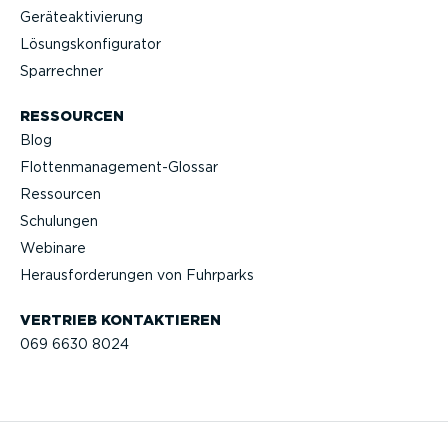
Geräteak­ti­vierung
Lösungs­kon­fi­gu­rator
Sparrechner
RESSOURCEN
Blog
Flotten­management-Glossar
Ressourcen
Schulungen
Webinare
Heraus­for­de­rungen von Fuhrparks
VERTRIEB KONTAK­TIEREN
069 6630 8024