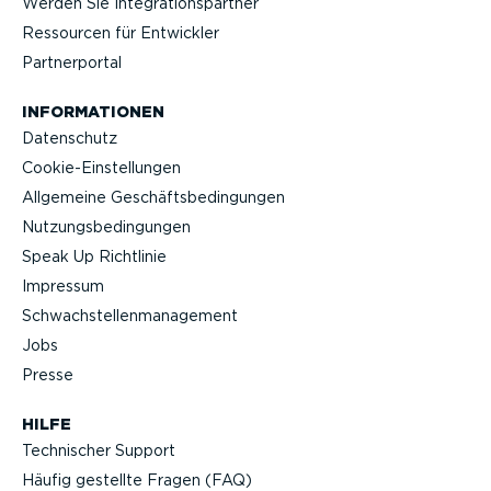
Werden Sie Integra­ti­ons­partner
Ressourcen für Entwickler
Partner­portal
INFOR­MA­TIONEN
Datenschutz
Cookie-Ein­stel­lungen
Allgemeine Geschäfts­be­din­gungen
Nutzungs­be­din­gungen
Speak Up Richtlinie
Impressum
Schwach­stel­len­ma­nagement
Jobs
Presse
HILFE
Technischer Support
Häufig gestellte Fragen (FAQ)