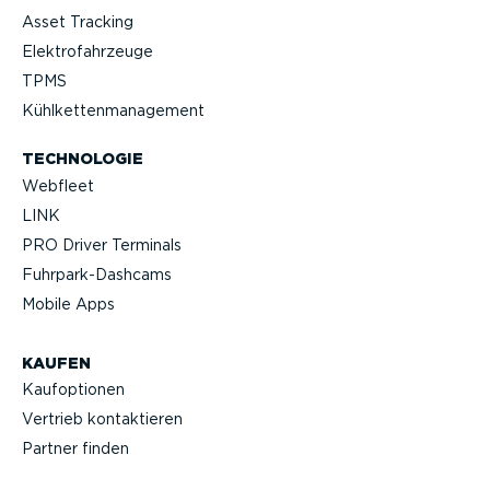
Asset Tracking
Elektro­fahr­zeuge
TPMS
Kühlket­ten­ma­nagement
TECHNOLOGIE
Webfleet
LINK
PRO Driver Terminals
Fuhrpar­k-Da­shcams
Mobile Apps
KAUFEN
Kaufop­tionen
Vertrieb kontak­tieren
Partner finden