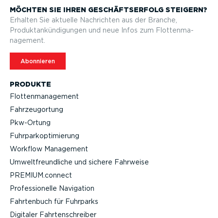
MÖCHTEN SIE IHREN GESCHÄFTS­ERFOLG STEIGERN?
Erhalten Sie aktuelle Nachrichten aus der Branche,
Produktan­kün­di­gungen und neue Infos zum Flotten­ma­
nagement.
Abonnieren
PRODUKTE
Flotten­ma­nagement
Fahrzeu­g­ortung
Pkw-Ortung
Fuhrpar­k­op­ti­mierung
Workflow Management
Umwelt­freund­liche und sichere Fahrweise
PREMIUM.connect
Profes­sio­nelle Navigation
Fahrtenbuch für Fuhrparks
Digitaler Fahrten­schreiber