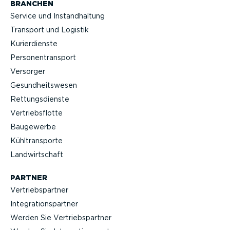
BRANCHEN
Service und Instand­haltung
Transport und Logistik
Kurier­dienste
Perso­nen­transport
Versorger
Gesund­heits­wesen
Rettungs­dienste
Vertriebs­flotte
Baugewerbe
Kühltrans­porte
Landwirt­schaft
PARTNER
Vertriebs­partner
Integra­ti­ons­partner
Werden Sie Vertriebs­partner