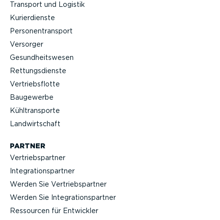
Transport und Logistik
Kurier­dienste
Perso­nen­transport
Versorger
Gesund­heits­wesen
Rettungs­dienste
Vertriebs­flotte
Baugewerbe
Kühltrans­porte
Landwirt­schaft
PARTNER
Vertriebs­partner
Integra­ti­ons­partner
Werden Sie Vertriebs­partner
Werden Sie Integra­ti­ons­partner
Ressourcen für Entwickler