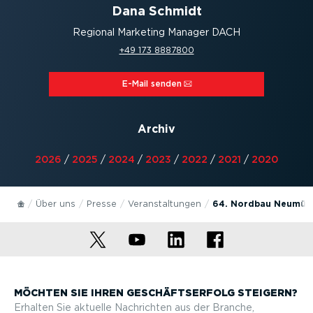
Dana Schmidt
Regional Marketing Manager DACH
+49 173 8887800
E-Mail senden⁠
Archiv
2026
/
2025
/
2024
/
2023
/
2022
/
2021
/
2020
Über uns
Presse
Veran­stal­tungen
64. Nordbau Neumün
MÖCHTEN SIE IHREN GESCHÄFTS­ERFOLG STEIGERN?
Erhalten Sie aktuelle Nachrichten aus der Branche,