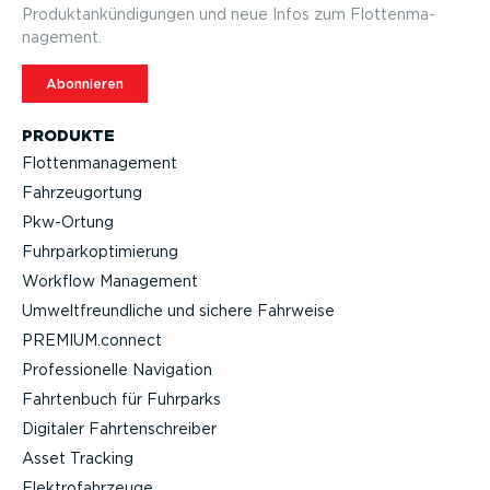
Produktan­kün­di­gungen und neue Infos zum Flotten­ma­
nagement.
Abonnieren
PRODUKTE
Flotten­ma­nagement
Fahrzeu­g­ortung
Pkw-Ortung
Fuhrpar­k­op­ti­mierung
Workflow Management
Umwelt­freund­liche und sichere Fahrweise
PREMIUM.connect
Profes­sio­nelle Navigation
Fahrtenbuch für Fuhrparks
Digitaler Fahrten­schreiber
Asset Tracking
Elektro­fahr­zeuge