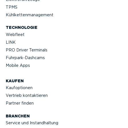
TPMS
Kühlket­ten­ma­nagement
TECHNOLOGIE
Webfleet
LINK
PRO Driver Terminals
Fuhrpar­k-Da­shcams
Mobile Apps
KAUFEN
Kaufop­tionen
Vertrieb kontak­tieren
Partner finden
BRANCHEN
Service und Instand­haltung