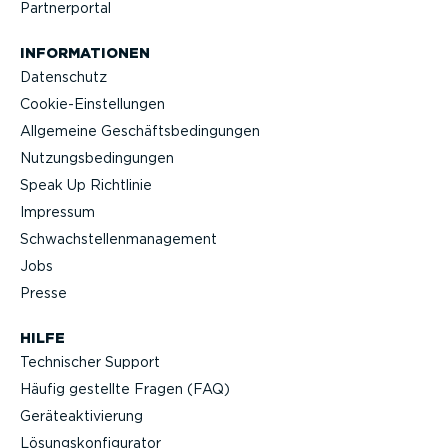
Partner­portal
INFOR­MA­TIONEN
Datenschutz
Cookie-Ein­stel­lungen
Allgemeine Geschäfts­be­din­gungen
Nutzungs­be­din­gungen
Speak Up Richtlinie
Impressum
Schwach­stel­len­ma­nagement
Jobs
Presse
HILFE
Technischer Support
Häufig gestellte Fragen (FAQ)
Geräteak­ti­vierung
Lösungs­kon­fi­gu­rator