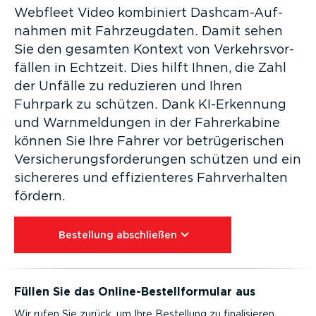
Webfleet Video kombiniert Dashcam-­Auf­
nahmen mit Fahrzeug­daten. Damit sehen
Sie den gesamten Kontext von Verkehrs­vor­
fällen in Echtzeit. Dies hilft Ihnen, die Zahl
der Unfälle zu reduzieren und Ihren
Fuhrpark zu schützen. Dank KI-Er­kennung
und Warnmel­dungen in der Fahrer­kabine
können Sie Ihre Fahrer vor betrü­ge­ri­schen
Versi­che­rungs­for­de­rungen schützen und ein
sichereres und effizi­en­teres Fahrver­halten
fördern.
Bestellung abschließen⁠
Füllen Sie das Online-­Be­stell­for­mular aus
Wir rufen Sie zurück, um Ihre Bestellung zu finali­sieren