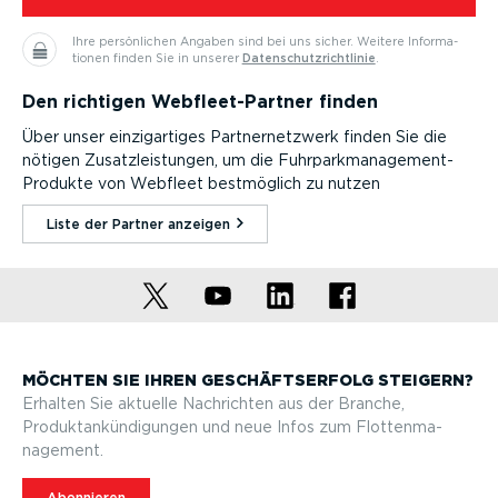
Ihre persön­lichen Angaben sind bei uns sicher.
Weitere Infor­ma­
tionen finden Sie in unserer
Daten­schutz­richt­linie
.
Den richtigen Webfleet-Partner finden
Über unser einzig­ar­tiges Partner­netzwerk finden Sie die
nötigen Zusatz­leistungen, um die Fuhrpark­management-
Produkte von Webfleet bestmöglich zu nutzen
Liste der Partner anzeigen⁠
MÖCHTEN SIE IHREN GESCHÄFTS­ERFOLG STEIGERN?
Erhalten Sie aktuelle Nachrichten aus der Branche,
Produktan­kün­di­gungen und neue Infos zum Flotten­ma­
nagement.
Abonnieren