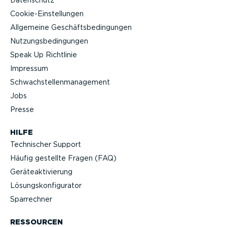
Datenschutz
Cookie-Ein­stel­lungen
Allgemeine Geschäfts­be­din­gungen
Nutzungs­be­din­gungen
Speak Up Richtlinie
Impressum
Schwach­stel­len­ma­nagement
Jobs
Presse
HILFE
Technischer Support
Häufig gestellte Fragen (FAQ)
Geräteak­ti­vierung
Lösungs­kon­fi­gu­rator
Sparrechner
RESSOURCEN