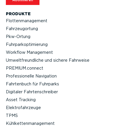
PRODUKTE
Flotten­ma­nagement
Fahrzeu­g­ortung
Pkw-Ortung
Fuhrpar­k­op­ti­mierung
Workflow Management
Umwelt­freund­liche und sichere Fahrweise
PREMIUM.connect
Profes­sio­nelle Navigation
Fahrtenbuch für Fuhrparks
Digitaler Fahrten­schreiber
Asset Tracking
Elektro­fahr­zeuge
TPMS
Kühlket­ten­ma­nagement