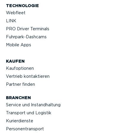
TECHNOLOGIE
Webfleet
LINK
PRO Driver Terminals
Fuhrpar­k-Da­shcams
Mobile Apps
KAUFEN
Kaufop­tionen
Vertrieb kontak­tieren
Partner finden
BRANCHEN
Service und Instand­haltung
Transport und Logistik
Kurier­dienste
Perso­nen­transport