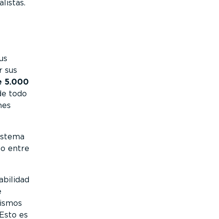
listas.
us
r sus
e 5.000
de todo
nes
istema
to entre
bilidad
e
rismos
Esto es