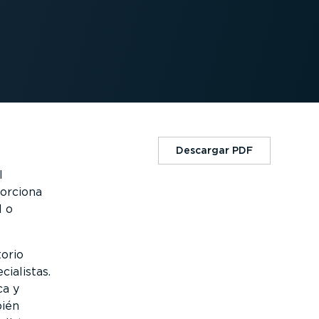
Descargar PDF
l
porciona
l o
torio
cialistas.
ca y
bién