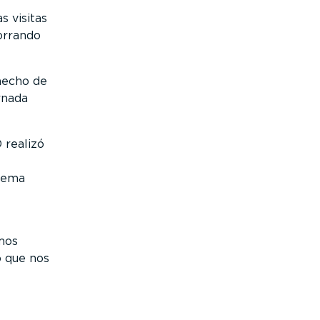
s visitas
orrando
hecho de
rnada
 realizó
stema
mos
o que nos