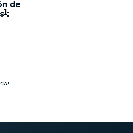
ón de
1
s
:
ndos