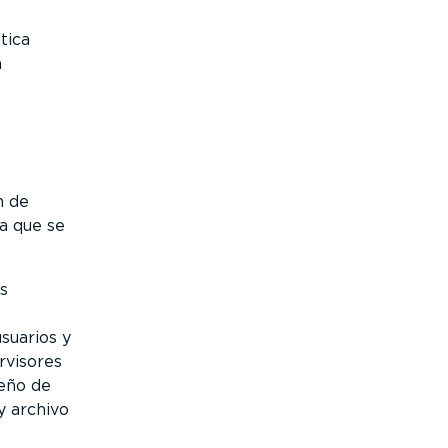
tica
a
n de
a que se
s
suarios y
rvisores
peño de
y archivo