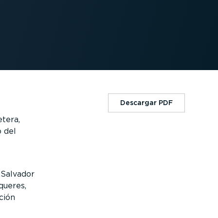
Descargar PDF
etera,
o del
 Salvador
queres,
ción