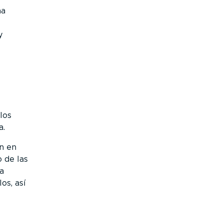
ma
y
los
a.
ón en
 de las
a
os, así