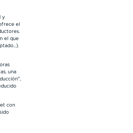
 y
ofrece el
ductores.
n el que
tado...).
oras
as, una
nducción
,
educido
eet con
sido