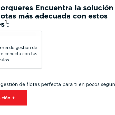
Porqueres
Encuentra la solución
flotas más adecuada con estos
1
es
:
orma de gestión de
 te conecta con tus
culos
 gestión de flotas perfecta para ti en pocos segu
ución⁠