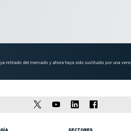
 haya retirado del mercado y ahora haya sido sustituido por una ver
GÍA
SECTORES