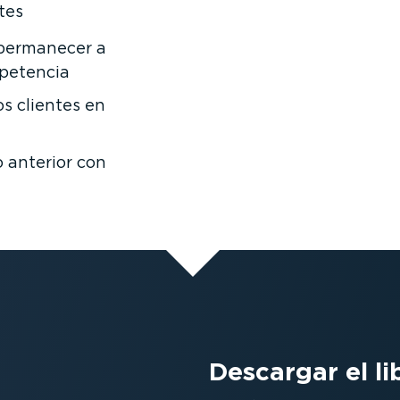
tes
 permanecer a
mpetencia
os clientes en
o anterior con
Descargar el li