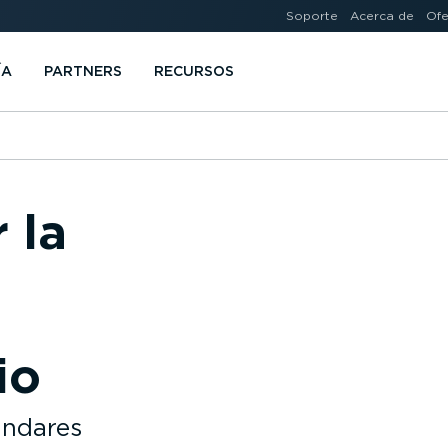
Soporte
Acerca de
Ofe
ÍA
PARTNERS
RECURSOS
 la
io
ándares