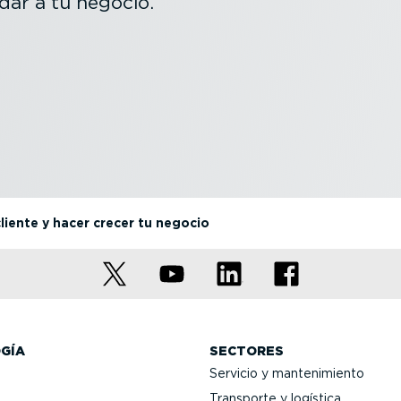
ar a tu negocio.
liente y hacer crecer tu negocio
GÍA
SECTORES
Servicio y mante­ni­miento
Transporte y logística