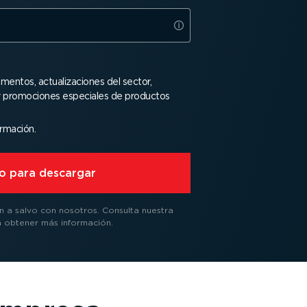
mentos, actua­li­za­ciones del sector,
 y promociones especiales de productos
ormación.
sto para descargar
n a salvo con nosotros.
Consulta nuestra
 obtener más información.