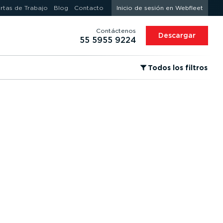
rtas de Trabajo
Blog
Contacto
Inicio de sesión en Webfleet
Contáctenos
Descargar
55 5955 9224
⁠Todos los filtros