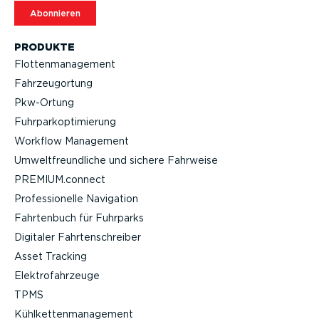
Abonnieren
PRODUKTE
Flotten­ma­nagement
Fahrzeu­g­ortung
Pkw-Ortung
Fuhrpar­k­op­ti­mierung
Workflow Management
Umwelt­freund­liche und sichere Fahrweise
PREMIUM.connect
Profes­sio­nelle Navigation
Fahrtenbuch für Fuhrparks
Digitaler Fahrten­schreiber
Asset Tracking
Elektro­fahr­zeuge
TPMS
Kühlket­ten­ma­nagement