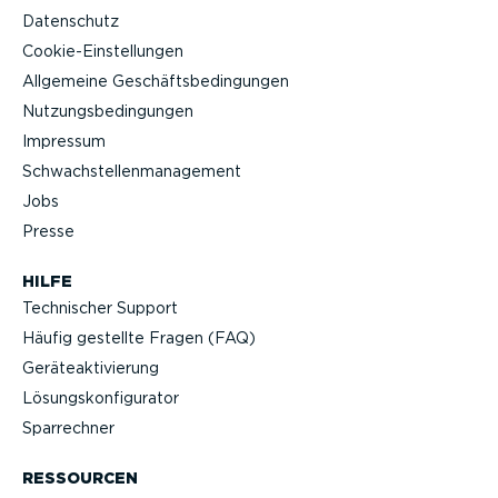
Datenschutz
Cookie-Ein­stel­lungen
Allgemeine Geschäfts­be­din­gungen
Nutzungs­be­din­gungen
Impressum
Schwach­stel­len­ma­nagement
Jobs
Presse
HILFE
Technischer Support
Häufig gestellte Fragen (FAQ)
Geräteak­ti­vierung
Lösungs­kon­fi­gu­rator
Sparrechner
RESSOURCEN