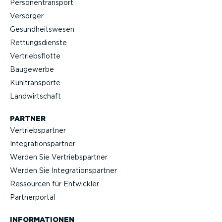
Perso­nen­transport
Versorger
Gesund­heits­wesen
Rettungs­dienste
Vertriebs­flotte
Baugewerbe
Kühltrans­porte
Landwirt­schaft
PARTNER
Vertriebs­partner
Integra­ti­ons­partner
Werden Sie Vertriebs­partner
Werden Sie Integra­ti­ons­partner
Ressourcen für Entwickler
Partner­portal
INFOR­MA­TIONEN