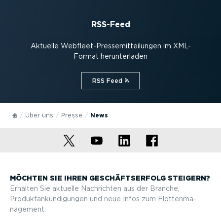
RSS-Feed
Aktuelle Webfleet-Pres­se­mit­tei­lungen im XML-
Format herun­ter­laden
RSS Feed⁠
Über uns
Presse
News
MÖCHTEN SIE IHREN GESCHÄFTS­ERFOLG STEIGERN?
Erhalten Sie aktuelle Nachrichten aus der Branche,
Produktan­kün­di­gungen und neue Infos zum Flotten­ma­
nagement.