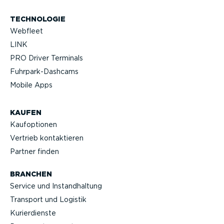
TECHNOLOGIE
Webfleet
LINK
PRO Driver Terminals
Fuhrpar­k-Da­shcams
Mobile Apps
KAUFEN
Kaufop­tionen
Vertrieb kontak­tieren
Partner finden
BRANCHEN
Service und Instand­haltung
Transport und Logistik
Kurier­dienste