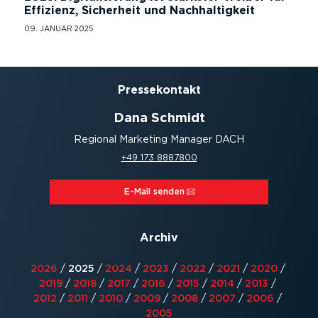
Effizienz, Sicherheit und Nachhaltigkeit
09. JANUAR 2025
Presse­kontakt
Dana Schmidt
Regional Marketing Manager DACH
+49 173 8887800
E-Mail senden⁠
Archiv
2026
/
2025
/
2024
/
2023
/
2022
/
2021
/
2020
/
2019
/
2018
/
2017
/
2016
/
2015
/
2014
/
2013
/
2012
/
2011
/
2010
/
2009
/
2008
/
2007
/
2006
/
2005