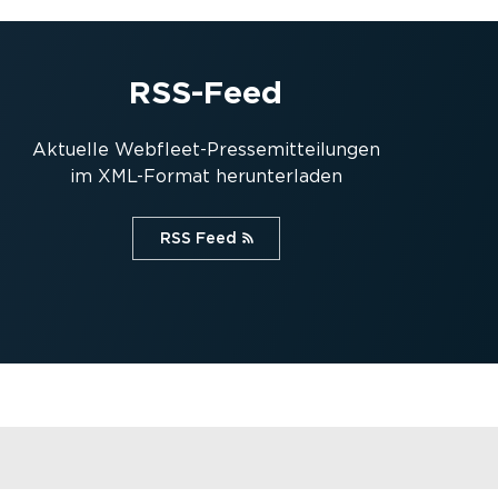
RSS-Feed
Aktuelle Webfleet-Pres­se­mit­tei­lungen
im XML-Format herun­ter­laden
RSS Feed⁠