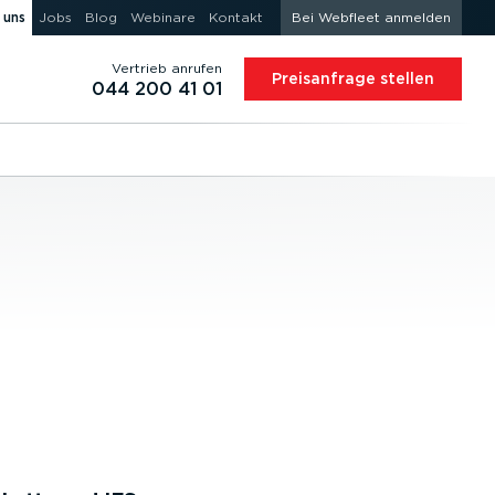
 uns
Jobs
Blog
Webinare
Kontakt
Bei Webfleet anmelden
Vertrieb anrufen
Preis­an­frage stellen
044 200 41 01