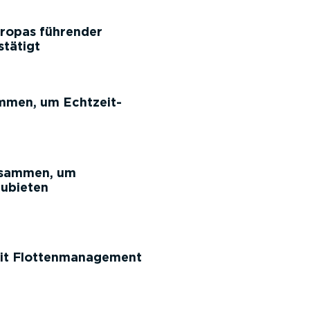
uropas führender
tätigt
ammen, um Echtzeit-
usammen, um
ubieten
mit Flottenmanagement