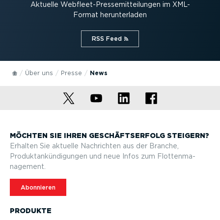
Aktuelle Webfleet-Pres­se­mit­tei­lungen im XML-
Format herun­ter­laden
RSS Feed⁠
Über uns
Presse
News
MÖCHTEN SIE IHREN GESCHÄFTS­ERFOLG STEIGERN?
Erhalten Sie aktuelle Nachrichten aus der Branche,
Produktan­kün­di­gungen und neue Infos zum Flotten­ma­
nagement.
Abonnieren
PRODUKTE