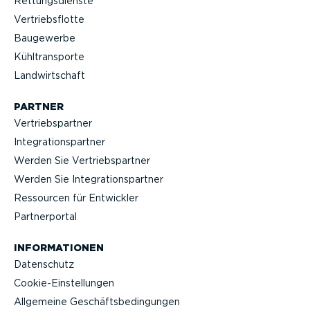
Rettungs­dienste
Vertriebs­flotte
Baugewerbe
Kühltrans­porte
Landwirt­schaft
PARTNER
Vertriebs­partner
Integra­ti­ons­partner
Werden Sie Vertriebs­partner
Werden Sie Integra­ti­ons­partner
Ressourcen für Entwickler
Partner­portal
INFOR­MA­TIONEN
Datenschutz
Cookie-Ein­stel­lungen
Allgemeine Geschäfts­be­din­gungen