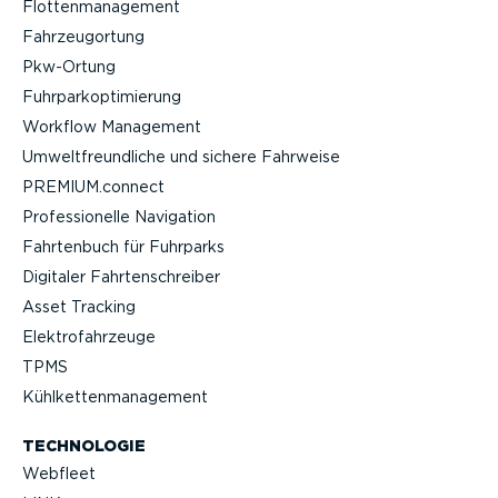
Flotten­ma­nagement
Fahrzeu­g­ortung
Pkw-Ortung
Fuhrpar­k­op­ti­mierung
Workflow Management
Umwelt­freund­liche und sichere Fahrweise
PREMIUM.connect
Profes­sio­nelle Navigation
Fahrtenbuch für Fuhrparks
Digitaler Fahrten­schreiber
Asset Tracking
Elektro­fahr­zeuge
TPMS
Kühlket­ten­ma­nagement
TECHNOLOGIE
Webfleet