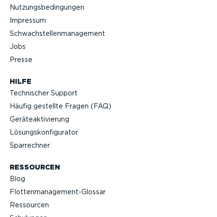
Nutzungs­be­din­gungen
Impressum
Schwach­stel­len­ma­nagement
Jobs
Presse
HILFE
Technischer Support
Häufig gestellte Fragen (FAQ)
Geräteak­ti­vierung
Lösungs­kon­fi­gu­rator
Sparrechner
RESSOURCEN
Blog
Flotten­management-Glossar
Ressourcen