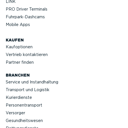
LINK
PRO Driver Terminals
Fuhrpar­k-Da­shcams
Mobile Apps
KAUFEN
Kaufop­tionen
Vertrieb kontak­tieren
Partner finden
BRANCHEN
Service und Instand­haltung
Transport und Logistik
Kurier­dienste
Perso­nen­transport
Versorger
Gesund­heits­wesen